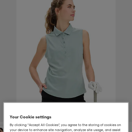
-bh
ingsskor
por
ingsskor
por
ler
por
ler
ler
kläder
usskor
kläder
stövlar
öjor & skjortor
stövlar
asögon
stövlar
s
r & stövlar
kläder
usskor
r
r & stövlar
r
skor
r
r & stövlar
äder
skor
1
/
2
Your Cookie settings
asögon
lbehör
asögon
skor
r
lbehör
By clicking “Accept All Cookies”, you agree to the storing of cookies on
your device to enhance site navigation, analyze site usage, and assist