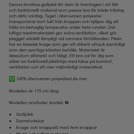
Denna ärmlösa golfpiké för dam är framtagen i ett lätt
och funktionellt material som passar bra för både träning
och aktiv vardag. Tyget i återvunnen polyester
transporterar bort fukt från kroppen och hjälper dig att
hålla en behaglig temperatur under hela rundan. Det
luftiga meshmaterialet ger extra ventilation, vilket gör
plagget särskilt lämpligt vid varmare förhållanden. Pikén
har en klassisk krage som ger ett stilrent uttryck samtidigt
som den sportiga känslan behålls. Materialet är
dessutom slitstarkt och tåligt. Ett bra val för dig som
söker en funktionell pikétröja med fokus på komfort,
ventilation och ett mer miljövänligt materialval.
100% återvunnen polyester
Läs mer
Modellen är 175 cm lång
Modellen använder storlek:
M
Golfpiké
Damstorlekar
Krage och knappslå med fem knappar
Mjukt och luftigt material