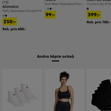
(13)
Golf Mesh Sleeveless Polo
Comfort Zip Sl 
RÖHNISCH
W
+1
Nelly Sleeveless Poloshirt W
99:-
399:-
250:-
Rek. pris 700:-
Rek. pris 600:-
Andra köpte också