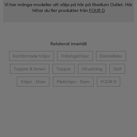
Vi har många modeller att välja på här på Stadium Outlet. Här
hittar du fler produkter från
FOUR D
Relaterat innehåll
Kortärmade tröjor
Träningströjor
Damkläder
Toppar & linnen
Toppar
Utrustning
Golf
Tröjor - Dam
Pikétröjor - Dam
FOUR D