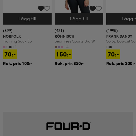
Lägg till
Lägg till
Lägg ti
Välj storlek
Välj storlek
Välj storlek
(899)
(421)
(1995)
NORFOLK
RÖHNISCH
FRANK DANDY
Training Sock 3p
Seamless Sports Bra W
So 5p Lowcut So
+1
+4
70:-
150:-
70:-
Rek. pris 100:-
Rek. pris 350:-
Rek. pris 200:-