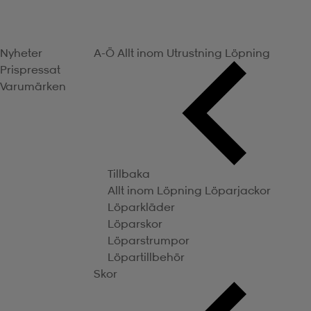
Nyheter
A-Ö
Allt inom Utrustning
Löpning
Prispressat
Varumärken
Tillbaka
Allt inom Löpning
Löparjackor
Löparkläder
Löparskor
Löparstrumpor
Löpartillbehör
Skor