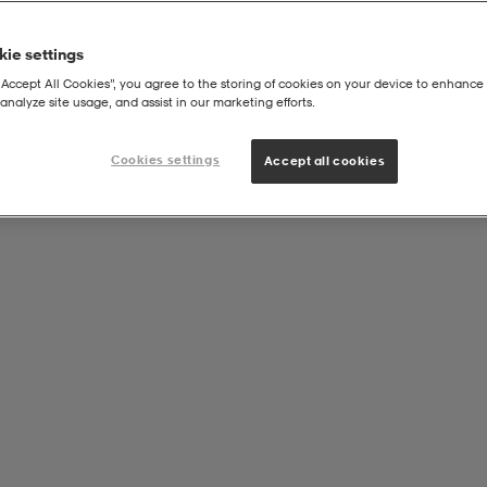
ie settings
“Accept All Cookies”, you agree to the storing of cookies on your device to enhance 
analyze site usage, and assist in our marketing efforts.
Sökresultatet visas här!
Cookies settings
Accept all cookies