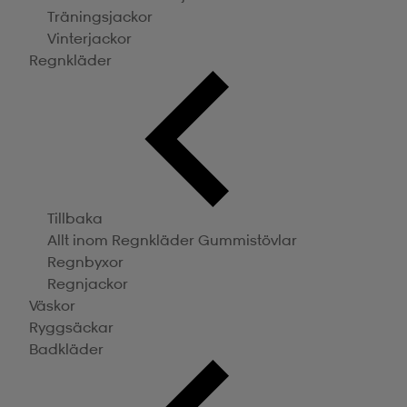
Träningsjackor
Vinterjackor
Regnkläder
Tillbaka
Allt inom Regnkläder
Gummistövlar
Regnbyxor
Regnjackor
Väskor
Ryggsäckar
Badkläder