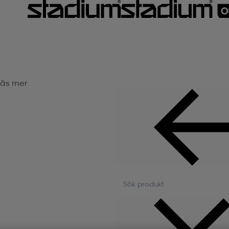
äs mer