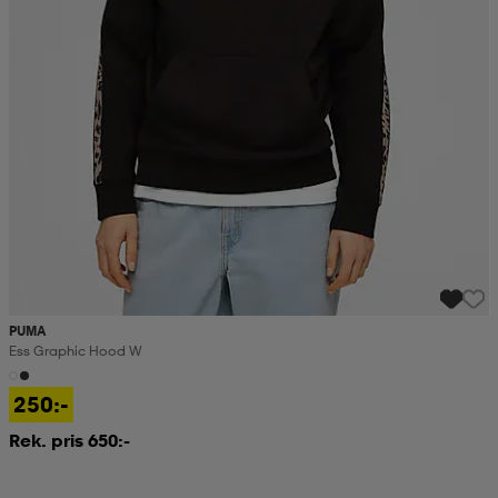
PUMA
Ess Graphic Hood W
250:-
Rek. pris 650:-