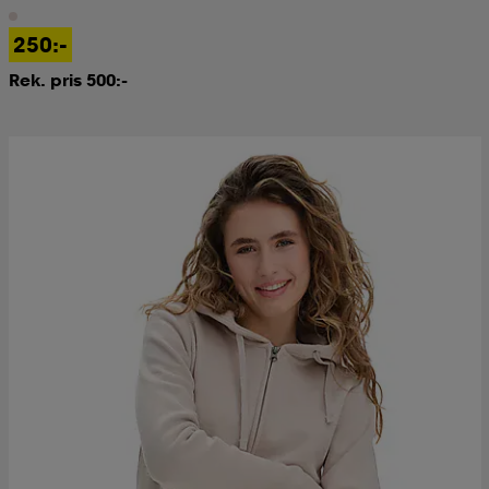
250:-
Rek. pris 500:-