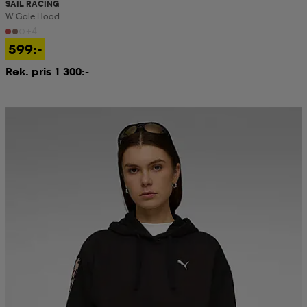
SAIL RACING
W Gale Hood
+4
599:-
Rek. pris 1 300:-