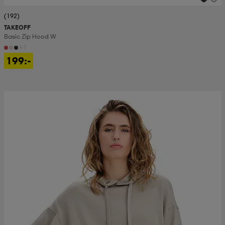
(192)
TAKEOFF
Basic Zip Hood W
+1
199:-