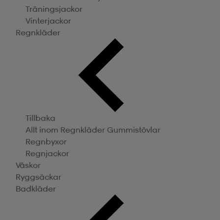
Träningsjackor
Vinterjackor
Regnkläder
Tillbaka
Allt inom Regnkläder
Gummistövlar
Regnbyxor
Regnjackor
Väskor
Ryggsäckar
Badkläder