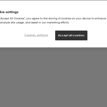
ie settings
“Accept All Cookies”, you agree to the storing of cookies on your device to enhance 
analyze site usage, and assist in our marketing efforts.
Sökresultatet visas här!
Cookies settings
Accept all cookies