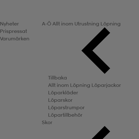
Nyheter
A-Ö
Allt inom Utrustning
Löpning
Prispressat
Varumärken
Tillbaka
Allt inom Löpning
Löparjackor
Löparkläder
Löparskor
Löparstrumpor
Löpartillbehör
Skor