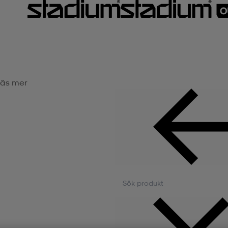
äs mer