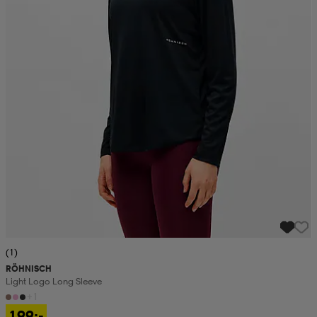
(1)
RÖHNISCH
Light Logo Long Sleeve
+1
199:-