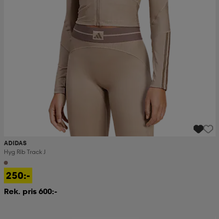
ADIDAS
Hyg Rib Track J
250:-
Rek. pris 600:-