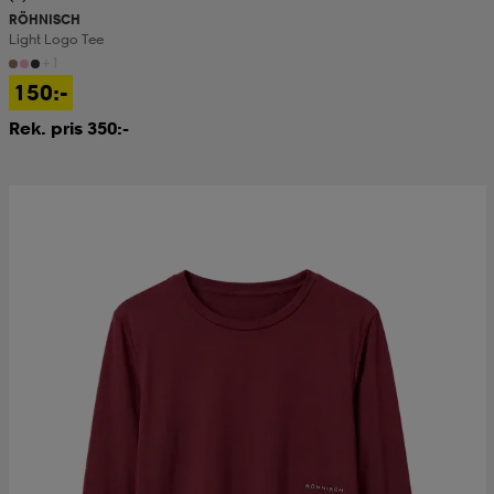
RÖHNISCH
Light Logo Tee
kar & vantar
ställ
e
+1
150:-
Rek. pris 350:-
r & pannband
e
ställ
lagg
lagg