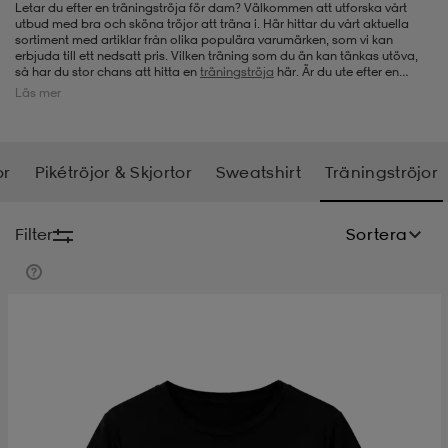
Letar du efter en träningströja för dam? Välkommen att utforska vårt
utbud med bra och sköna tröjor att träna i. Här hittar du vårt aktuella
-bh
ingsskor
por
ingsskor
por
ler
sortiment med artiklar från olika populära varumärken, som vi kan
erbjuda till ett nedsatt pris. Vilken träning som du än kan tänkas utöva,
så har du stor chans att hitta en
träningströja
här. Är du ute efter en
rymligare modell eller vill du ha något mer tight och följsamt? Vi får hela
Läs mer
tiden in nya produkter med träningströjor för dam. Alla med bra comfort
por
ler
ler
kläder
usskor
så att du kan hålla dig sval under träningspasset. Därför kan det vara en
bra idé att besöka oss här då och då för att se om vi har fått in något
nytt. Vill du köpa en ny
löpartröja
eller en
sweatshirt
så har vi också det.
Hos oss kan du alltid göra bra fynd på kända varumärken, passa på att
or
Pikétröjor & Skjortor
Sweatshirt
Träningströjor
shoppa träningströjor för dam.
kläder
stövlar
öjor & skjortor
stövlar
asögon
stövlar
Filter
Sortera
s
r & stövlar
kläder
usskor
r
r & stövlar
r
skor
r
r & stövlar
äder
skor
asögon
lbehör
asögon
skor
r
lbehör