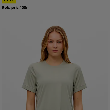
Rek. pris 400:-