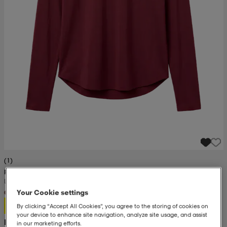
(1)
RÖHNISCH
Light Logo Long Sleeve
+1
Your Cookie settings
199:-
By clicking “Accept All Cookies”, you agree to the storing of cookies on
your device to enhance site navigation, analyze site usage, and assist
Rek. pris 400:-
in our marketing efforts.