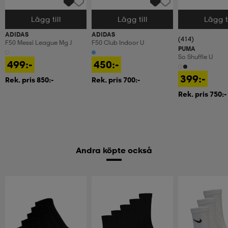
Lägg till
Lägg till
Lägg ti
Välj storlek
Välj storlek
Välj storlek
ADIDAS
ADIDAS
(414)
F50 Messi League Mg J
F50 Club Indoor U
PUMA
So Shuffle U
499:-
450:-
399:-
Rek. pris 850:-
Rek. pris 700:-
Rek. pris 750:-
Andra köpte också