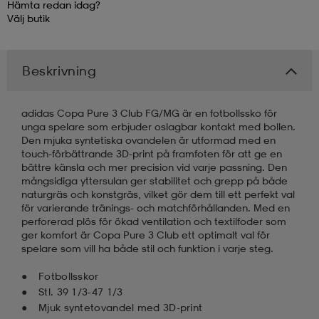
Hämta redan idag?
Välj
butik
kar & vantar
ställ
e
Beskrivning
r & pannband
e
adidas Copa Pure 3 Club FG/MG är en fotbollssko för
unga spelare som erbjuder oslagbar kontakt med bollen.
ställ
lagg
Den mjuka syntetiska ovandelen är utformad med en
touch-förbättrande 3D-print på framfoten för att ge en
bättre känsla och mer precision vid varje passning. Den
mångsidiga yttersulan ger stabilitet och grepp på både
lagg
naturgräs och konstgräs, vilket gör dem till ett perfekt val
för varierande tränings- och matchförhållanden. Med en
perforerad plös för ökad ventilation och textilfoder som
ger komfort är Copa Pure 3 Club ett optimalt val för
spelare som vill ha både stil och funktion i varje steg.
Fotbollsskor
Stl. 39 1/3-47 1/3
Mjuk syntetovandel med 3D-print