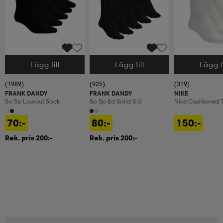
Lägg till
Lägg till
Lägg ti
Välj storlek
Välj storlek
Välj storlek
(1989)
(925)
(319)
FRANK DANDY
FRANK DANDY
NIKE
So 5p Lowcut Sock
So 5p Ed Solid S U
Nike Cushioned T
Crew Socks
70:-
80:-
150:-
Rek. pris 200:-
Rek. pris 200:-