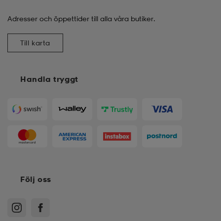
Adresser och öppettider till alla våra butiker.
kar & vantar
ställ
e
Till karta
r & pannband
e
Handla tryggt
ställ
lagg
lagg
Följ oss