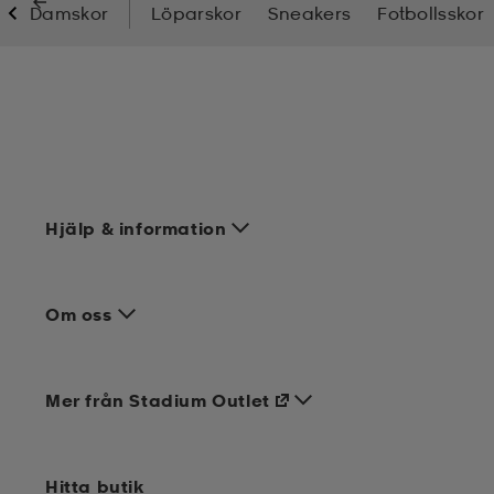
Damskor
Löparskor
Sneakers
Fotbollsskor
ngar & kjolar
äder
lbehör
läder
- & träningsskor
 & Baddräkter
r
ller
r
läder
ukar
Hjälp & information
läder
ukar
kar & vantar
Om oss
e
kar & vantar
r
Mer från Stadium Outlet
ukar
r & pannband
ställ
Hitta butik