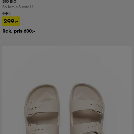
BIO BIO
So Jamie Suede U
299:-
Rek. pris 600:-