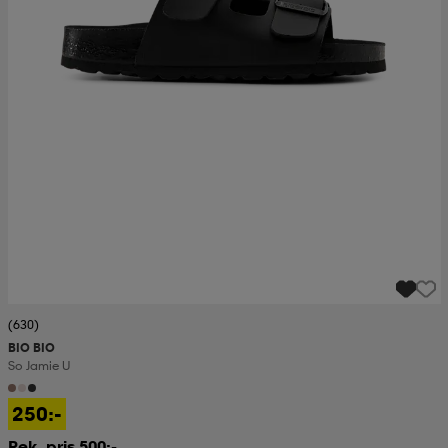
(630)
BIO BIO
So Jamie U
250:-
Rek. pris 500:-