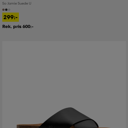
So Jamie Suede U
kar & vantar
ställ
e
299:-
Rek. pris 600:-
r & pannband
e
ställ
lagg
lagg