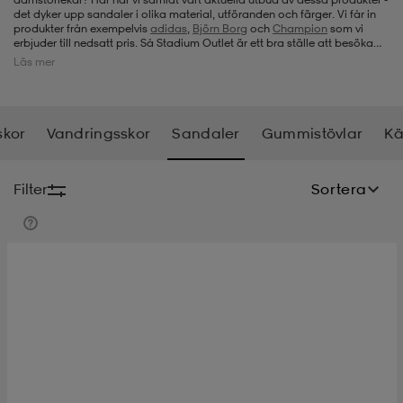
det dyker upp sandaler i olika material, utföranden och färger. Vi får in
produkter från exempelvis
adidas
,
Björn Borg
och
Champion
som vi
-bh
ingsskor
por
ingsskor
por
ler
erbjuder till nedsatt pris. Så Stadium Outlet är ett bra ställe att besöka
när du behöver nya sandaler för dam.
Läs mer
por
ler
ler
kläder
usskor
skor
Vandringsskor
Sandaler
Gummistövlar
Kä
kläder
stövlar
öjor & skjortor
stövlar
asögon
stövlar
Filter
Sortera
s
r & stövlar
kläder
usskor
r
r & stövlar
r
skor
r
r & stövlar
äder
skor
asögon
lbehör
asögon
skor
r
lbehör