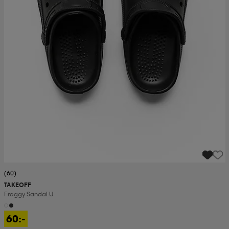
(60)
TAKEOFF
Froggy Sandal U
60:-