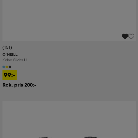
(151)
O´NEILL
Kelso Slider U
99:-
Rek. pris 200:-