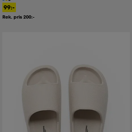
99:-
Rek. pris 200:-