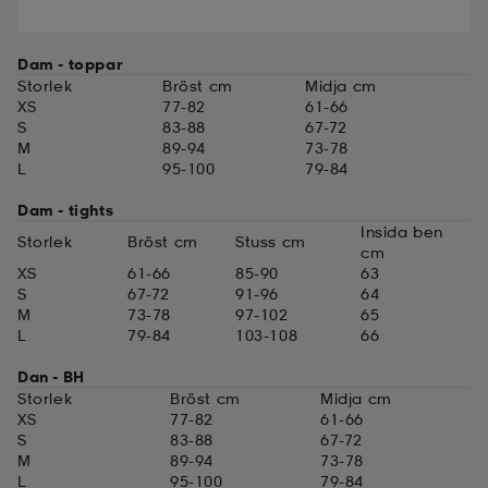
ngar & kjolar
äder
lbehör
läder
- & träningsskor
Dam - toppar
Storlek
Bröst cm
Midja cm
XS
77-82
61-66
 & Baddräkter
r
ller
S
83-88
67-72
M
89-94
73-78
L
95-100
79-84
r
läder
ukar
Dam - tights
Insida ben
Storlek
Bröst cm
Stuss cm
cm
XS
61-66
85-90
63
läder
ukar
kar & vantar
S
67-72
91-96
64
M
73-78
97-102
65
L
79-84
103-108
66
e
kar & vantar
r
Dan - BH
Storlek
Bröst cm
Midja cm
XS
77-82
61-66
S
83-88
67-72
ukar
r & pannband
ställ
M
89-94
73-78
L
95-100
79-84