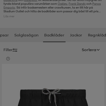
fynda bland populära varumärken som
Oakley
,
Frank Dandy
och
Panos
Emporio
. Så inför badsemestern eller crawlkursen, ta en titt här på
-bh
ingsskor
por
ingsskor
por
ler
Stadium Outlet och hitta de badkläder som passar dig bäst till ett pris
som du gillar.
Läs mer
por
ler
ler
kläder
usskor
psar
Solglasögon
Badkläder
Jackor
Regnkläd
kläder
stövlar
öjor & skjortor
stövlar
asögon
stövlar
Filter
Sortera
s
r & stövlar
kläder
usskor
r
r & stövlar
r
skor
r
r & stövlar
äder
skor
asögon
lbehör
asögon
skor
r
lbehör