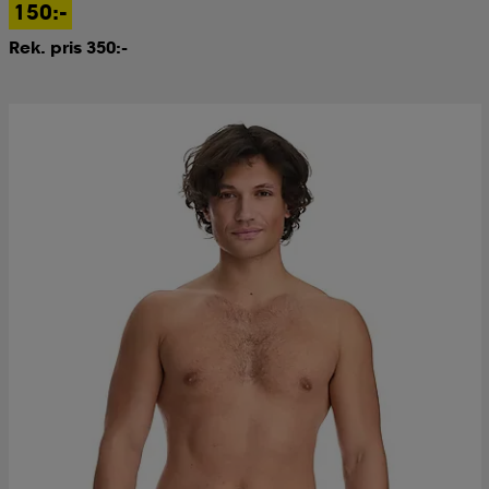
150:-
Rek. pris 350:-