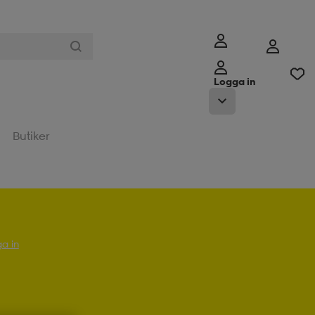
Logga in
Butiker
a in