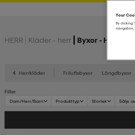
Your Cook
By clicking 
navigation, 
HERR
Kläder - herr
Byxor - Herr
Herrkläder
Friluftsbyxor
Längdbyxor
Filter
Dam/Herr/Barn
Produkttyp
Storlek
Säljs a