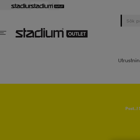
Utrustni
Psst..