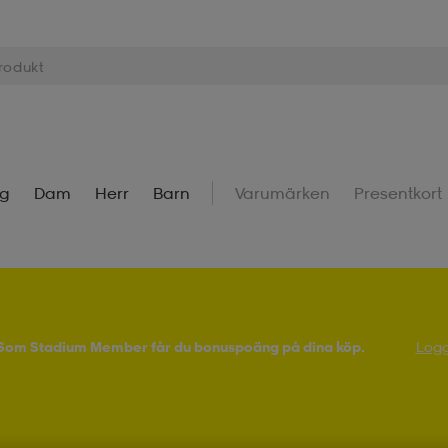
ng
Dam
Herr
Barn
Varumärken
Presentkort
! Som Stadium Member får du bonuspoäng på dina köp.
Logg