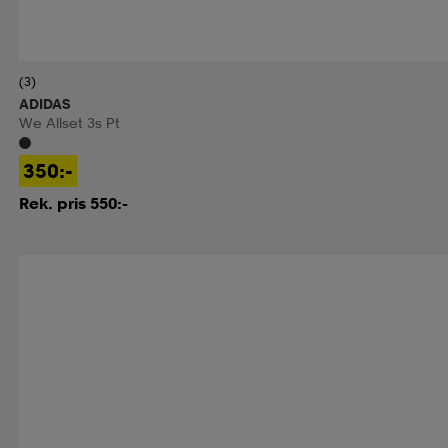
(3)
ADIDAS
We Allset 3s Pt
350:-
Rek. pris 550:-