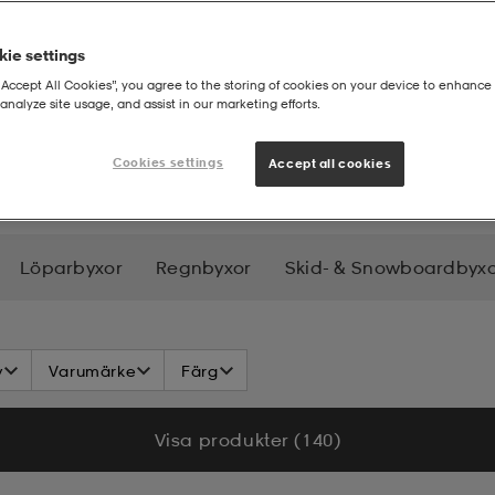
ie settings
“Accept All Cookies”, you agree to the storing of cookies on your device to enhance 
analyze site usage, and assist in our marketing efforts.
Cookies settings
Accept all cookies
Löparbyxor
Regnbyxor
Skid- & Snowboardbyx
v
Varumärke
Färg
Visa produkter (140)