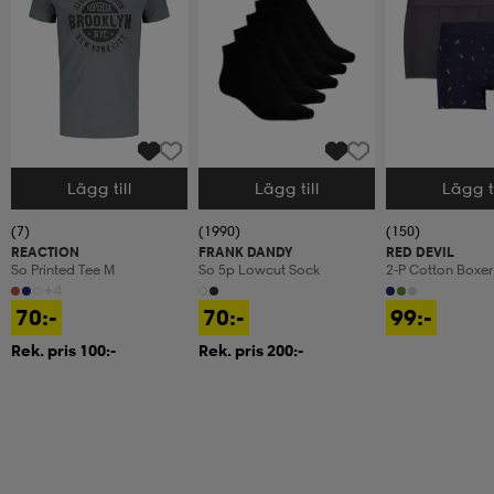
Lägg till
Lägg till
Lägg ti
Välj storlek
Välj storlek
Välj storlek
(7)
(1990)
(150)
REACTION
FRANK DANDY
RED DEVIL
So Printed Tee M
So 5p Lowcut Sock
2-P Cotton Boxer
+4
70:-
70:-
99:-
Rek. pris 100:-
Rek. pris 200:-