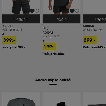
Lägg till
Lägg till
Lägg ti
Välj storlek
Välj storlek
Välj storlek
ADIDAS
ADIDAS
(10)
We Allset 3s Tt
Wide Brim Hat
ADIDAS
We Bas 3s T
399:-
299:-
199:-
Rek. pris 700:-
Rek. pris 449:-
Rek. pris 350:-
Andra köpte också