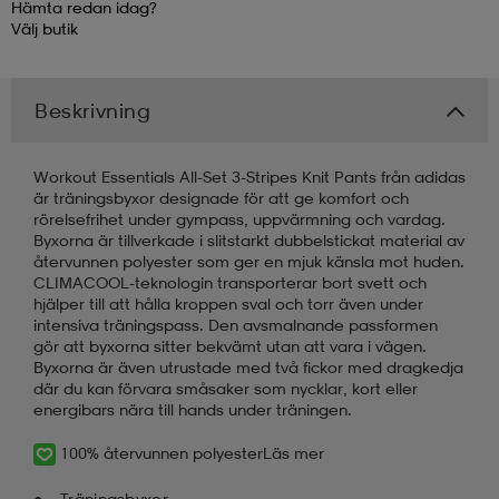
Hämta redan idag?
Välj
butik
kar & vantar
ställ
e
Beskrivning
r & pannband
e
Workout Essentials All-Set 3-Stripes Knit Pants från adidas
är träningsbyxor designade för att ge komfort och
ställ
lagg
rörelsefrihet under gympass, uppvärmning och vardag.
Byxorna är tillverkade i slitstarkt dubbelstickat material av
återvunnen polyester som ger en mjuk känsla mot huden.
CLIMACOOL-teknologin transporterar bort svett och
lagg
hjälper till att hålla kroppen sval och torr även under
intensiva träningspass. Den avsmalnande passformen
gör att byxorna sitter bekvämt utan att vara i vägen.
Byxorna är även utrustade med två fickor med dragkedja
där du kan förvara småsaker som nycklar, kort eller
energibars nära till hands under träningen.
100% återvunnen polyester
Läs mer
Träningsbyxor