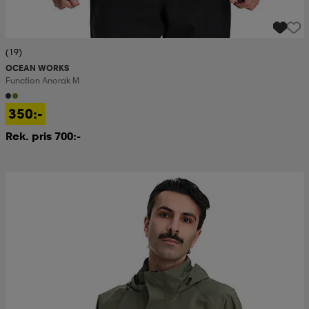
(19)
OCEAN WORKS
Function Anorak M
350:-
Rek. pris 700:-
Prispressad