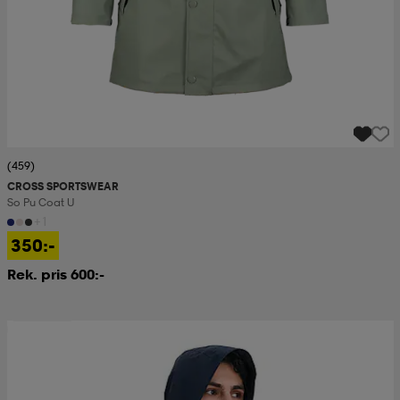
(459)
CROSS SPORTSWEAR
So Pu Coat U
+1
350:-
Rek. pris 600:-
Prispressad