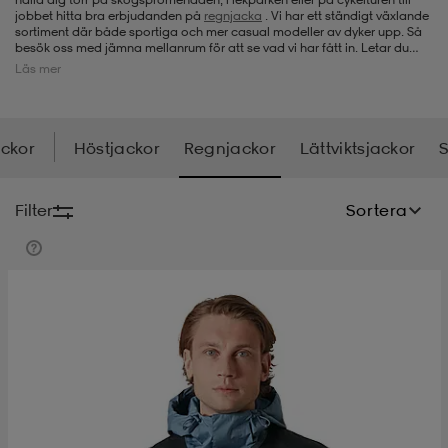
jobbet hitta bra erbjudanden på
regnjacka
. Vi har ett ständigt växlande
sortiment där både sportiga och mer casual modeller av dyker upp. Så
-bh
ingsskor
por
ingsskor
por
ler
besök oss med jämna mellanrum för att se vad vi har fått in. Letar du
även efter
regnbyxor
eller
gummistövlar
? Vi får även in det, vid sidan av
Läs mer
regnjacka för herr.
por
ler
ler
kläder
usskor
ackor
Höstjackor
Regnjackor
Lättviktsjackor
S
kläder
stövlar
öjor & skjortor
stövlar
asögon
stövlar
Filter
Sortera
s
r & stövlar
kläder
usskor
r
r & stövlar
r
skor
r
r & stövlar
äder
skor
asögon
lbehör
asögon
skor
r
lbehör