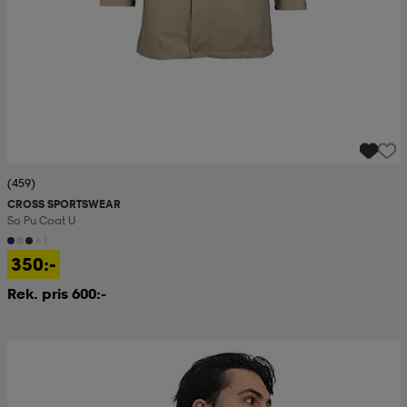
(459)
CROSS SPORTSWEAR
So Pu Coat U
+1
350:-
Rek. pris 600:-