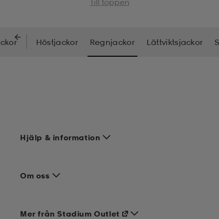
Till toppen
ackor
Höstjackor
Regnjackor
Lättviktsjackor
S
Hjälp & information
Om oss
Mer från Stadium Outlet