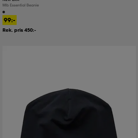
Mlb Essential Beanie
99:-
Rek. pris 450:-