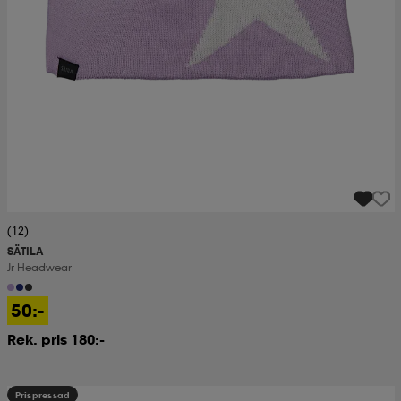
(12)
SÄTILA
Jr Headwear
50:-
Rek. pris 180:-
Prispressad