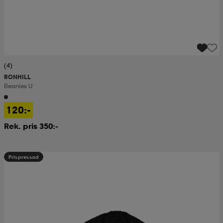
(4)
RONHILL
Beanies U
120:-
Rek. pris 350:-
Prispressad