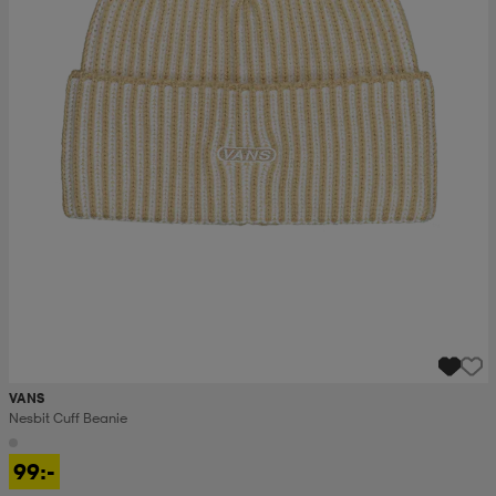
VANS
Nesbit Cuff Beanie
99:-