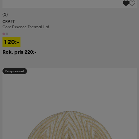
(2)
CRAFT
Core Essence Thermal Hat
120:-
Rek. pris 220:-
Prispressad