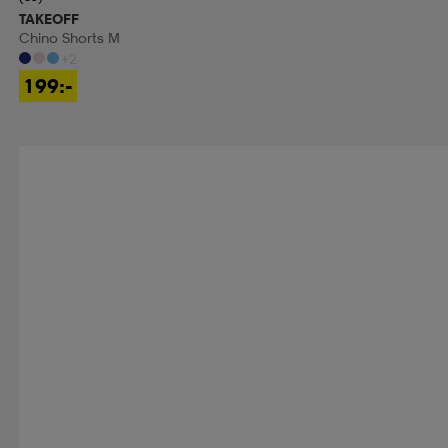
TAKEOFF
Chino Shorts M
+2
199:-