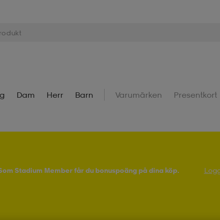
ng
Dam
Herr
Barn
Varumärken
Presentkort
! Som Stadium Member får du bonuspoäng på dina köp.
Logg