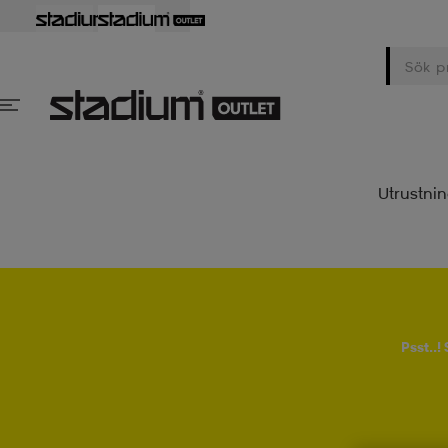
Utrustni
Psst..