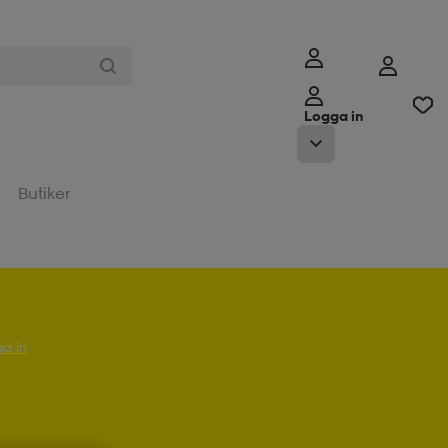
Logga in
Butiker
a in