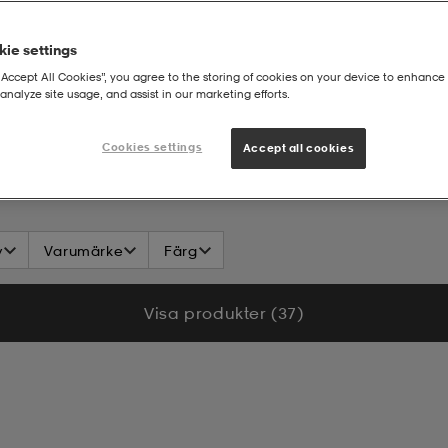
ie settings
“Accept All Cookies”, you agree to the storing of cookies on your device to enhance 
analyze site usage, and assist in our marketing efforts.
sualshorts
Cookies settings
Accept all cookies
v
Varumärke
Färg
Visa produkter (37)