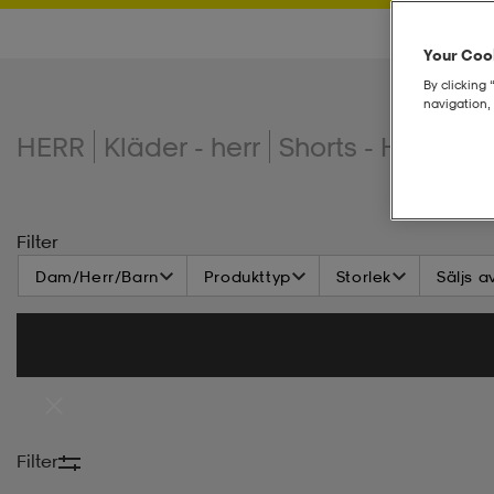
Your Cook
By clicking 
navigation, 
HERR
Kläder - herr
Shorts - Herr
Ca
Filter
Dam/Herr/Barn
Produkttyp
Storlek
Säljs a
Filter