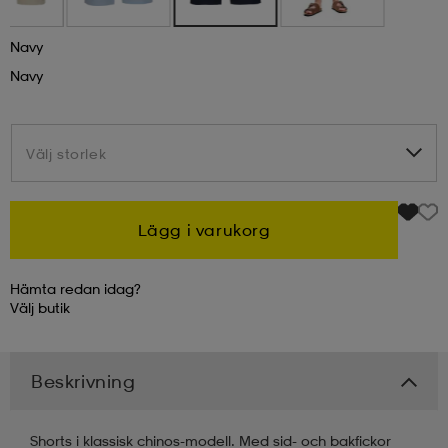
kar & vantar
ställ
e
Navy
Navy
r & pannband
e
Välj storlek
Välj storlek
ställ
lagg
Lägg i varukorg
lagg
Hämta redan idag?
Välj
butik
Beskrivning
Shorts i klassisk chinos-modell. Med sid- och bakfickor