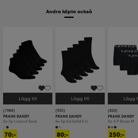
Andra köpte också
Lägg till
Lägg till
Lägg ti
Välj storlek
Välj storlek
Välj storlek
(1984)
(925)
(820)
FRANK DANDY
FRANK DANDY
FRANK DANDY
So 5p Lowcut Sock
So 5p Ed Solid S U
So 3-P Boxer M
70:-
80:-
250:-