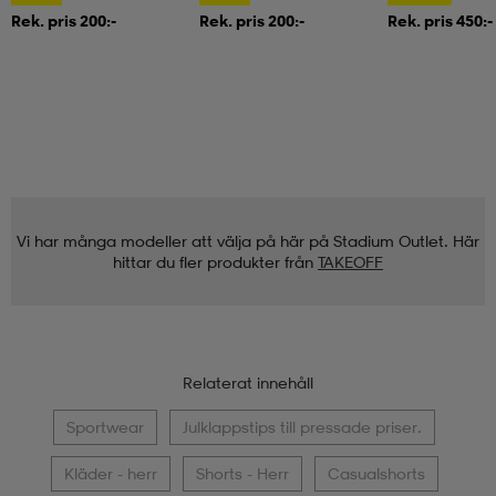
Rek. pris 200:-
Rek. pris 200:-
Rek. pris 450:-
Vi har många modeller att välja på här på Stadium Outlet. Här
hittar du fler produkter från
TAKEOFF
Relaterat innehåll
Sportwear
Julklappstips till pressade priser.
Kläder - herr
Shorts - Herr
Casualshorts