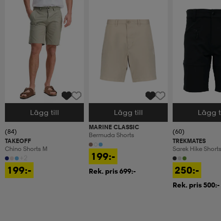
Lägg till
Lägg till
Lägg ti
Välj storlek
Välj storlek
Välj storlek
MARINE CLASSIC
(84)
(60)
Bermuda Shorts
TAKEOFF
TREKMATES
Chino Shorts M
Sarek Hike Short
199:-
+2
199:-
250:-
Rek. pris 699:-
Rek. pris 500:-