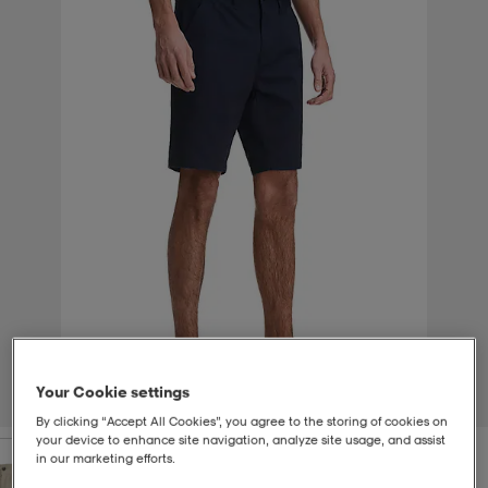
-bh
ingsskor
por
ingsskor
por
ler
por
ler
ler
kläder
usskor
kläder
stövlar
öjor & skjortor
stövlar
asögon
stövlar
s
r & stövlar
kläder
usskor
r
r & stövlar
r
skor
r
r & stövlar
äder
skor
Your Cookie settings
1
/
4
By clicking “Accept All Cookies”, you agree to the storing of cookies on
your device to enhance site navigation, analyze site usage, and assist
asögon
lbehör
asögon
skor
r
lbehör
in our marketing efforts.