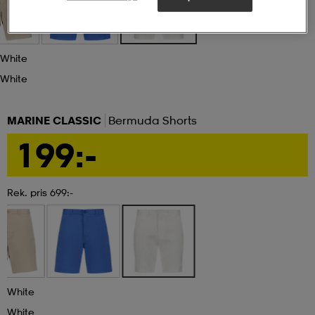
ngar & kjolar
äder
lbehör
läder
- & träningsskor
White
White
 & Baddräkter
r
ller
MARINE CLASSIC
Bermuda Shorts
r
läder
ukar
199:-
läder
ukar
kar & vantar
Rek. pris 699:-
e
kar & vantar
r
White
ukar
r & pannband
ställ
White