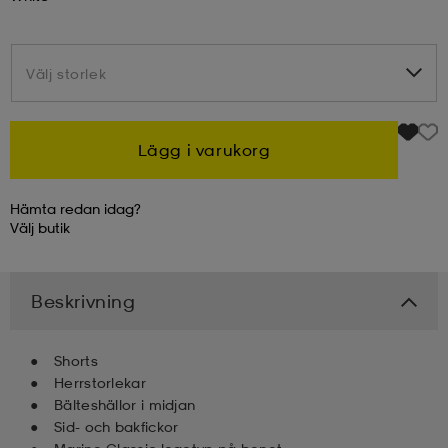
kar & vantar
ställ
e
Välj storlek
Välj storlek
r & pannband
e
Lägg i varukorg
ställ
lagg
Hämta redan idag?
Välj
butik
lagg
Beskrivning
Shorts
Herrstorlekar
Bälteshällor i midjan
Sid- och bakfickor