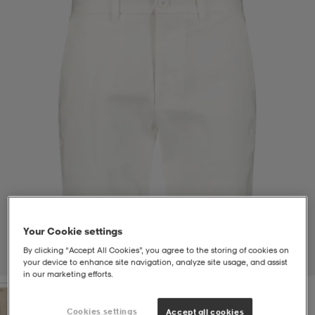
-bh
ingsskor
por
ingsskor
por
ler
por
ler
ler
kläder
usskor
kläder
stövlar
öjor & skjortor
stövlar
asögon
stövlar
s
r & stövlar
kläder
usskor
r
r & stövlar
Your Cookie settings
r
skor
r
r & stövlar
äder
skor
By clicking “Accept All Cookies”, you agree to the storing of cookies on
1
/
2
your device to enhance site navigation, analyze site usage, and assist
in our marketing efforts.
asögon
lbehör
asögon
skor
r
lbehör
Cookies settings
Accept all cookies