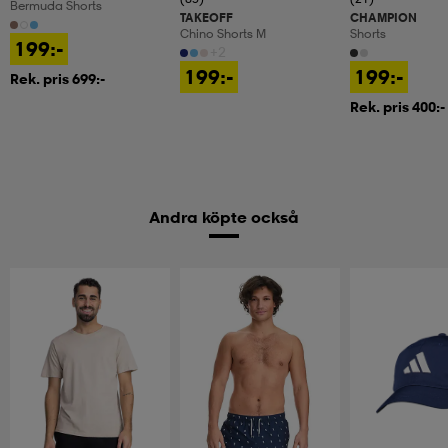
Bermuda Shorts
TAKEOFF
CHAMPION
Chino Shorts M
Shorts
199:-
+2
199:-
199:-
Rek. pris 699:-
Rek. pris 400:-
Andra köpte också