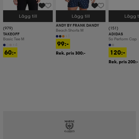
Lägg till
Lägg till
Lägg ti
Välj storlek
Välj storlek
Välj storlek
ANDY BY FRANK DANDY
(979)
(151)
Beach Shorts M
TAKEOFF
ADIDAS
+1
Basic Tee M
So Perform Cap
99:-
+4
60:-
120:-
Rek. pris 300:-
Rek. pris 200:-