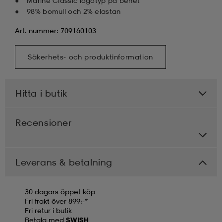
Marine Classic logotyp på benet
98% bomull och 2% elastan
Art. nummer: 709160103
Säkerhets- och produktinformation
Hitta i butik
Recensioner
Leverans & betalning
30 dagars öppet köp
Fri frakt över 899:-*
Fri retur i butik
Betala med
SWISH