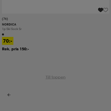
(76)
NORDICA
1p Ski Sock Sr
70:-
Rek. pris 150:-
Till toppen