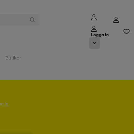
Logga in
Butiker
a in