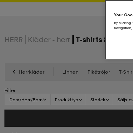
Your Cook
By clicking 
navigation, 
HERR
Kläder - herr
T-shirts & linnen
Herrkläder
Linnen
Pikétröjor
T-Shir
Filter
Dam/Herr/Barn
Produkttyp
Storlek
Säljs a