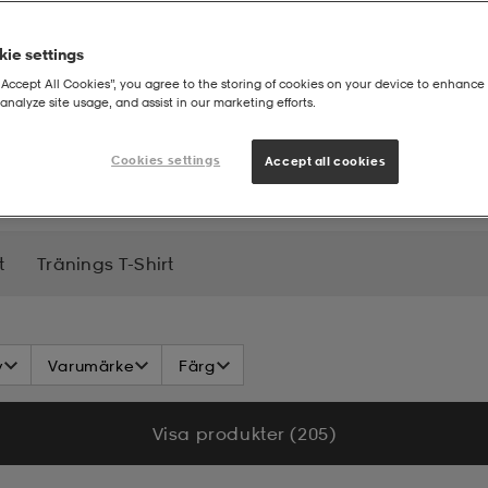
ie settings
“Accept All Cookies”, you agree to the storing of cookies on your device to enhance 
analyze site usage, and assist in our marketing efforts.
Cookies settings
Accept all cookies
t
Tränings T-Shirt
v
Varumärke
Färg
Visa produkter (205)