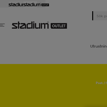
Utrustni
Psst..