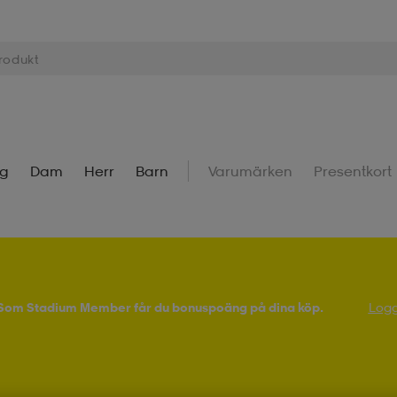
ng
Dam
Herr
Barn
Varumärken
Presentkort
! Som Stadium Member får du bonuspoäng på dina köp.
Logg