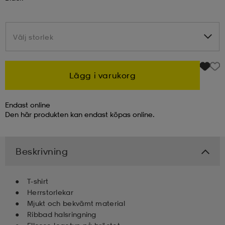
kar & vantar
ställ
e
Välj storlek
Välj storlek
r & pannband
e
Lägg i varukorg
ställ
lagg
Endast online
Den här produkten kan endast köpas online.
lagg
Beskrivning
T-shirt
Herrstorlekar
Mjukt och bekvämt material
Ribbad halsringning