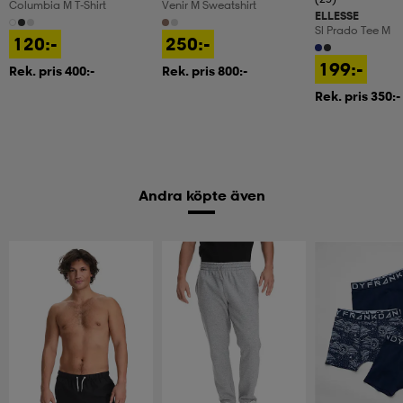
Columbia M T-Shirt
Venir M Sweatshirt
ELLESSE
Sl Prado Tee M
120:-
250:-
199:-
Rek. pris 400:-
Rek. pris 800:-
Rek. pris 350:-
Andra köpte även