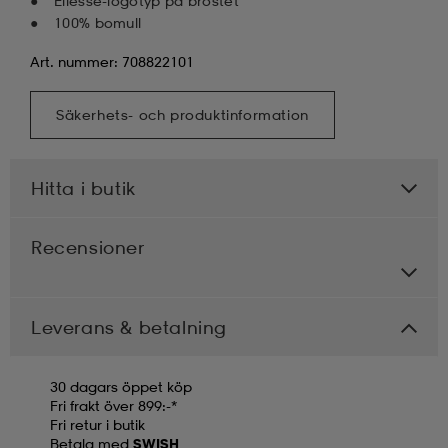
Ellesse-logotyp på bröstet
100% bomull
Art. nummer: 708822101
Säkerhets- och produktinformation
Hitta i butik
Recensioner
Leverans & betalning
30 dagars öppet köp
Fri frakt över 899:-*
Fri retur i butik
Betala med
SWISH