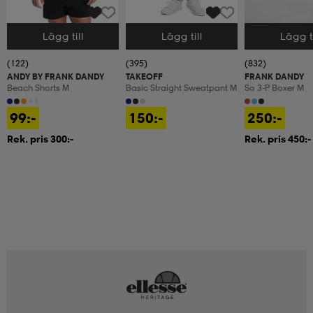
Lägg till
Lägg till
Lägg ti
Välj storlek
Välj storlek
Välj storlek
(122)
(395)
(832)
ANDY BY FRANK DANDY
TAKEOFF
FRANK DANDY
Beach Shorts M
Basic Straight Sweatpant M
So 3-P Boxer M
+1
99:-
150:-
250:-
Rek. pris 300:-
Rek. pris 450:-