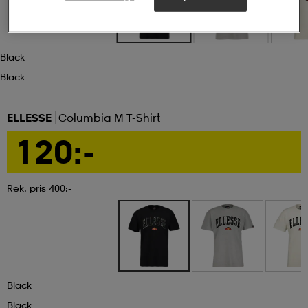
ngar & kjolar
äder
lbehör
läder
- & träningsskor
Black
Black
 & Baddräkter
r
ller
ELLESSE
Columbia M T-Shirt
r
läder
ukar
120:-
läder
ukar
kar & vantar
Rek. pris 400:-
e
kar & vantar
r
Black
ukar
r & pannband
ställ
Black