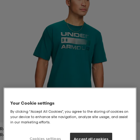
-bh
ingsskor
por
ingsskor
por
ler
por
ler
ler
kläder
usskor
kläder
stövlar
öjor & skjortor
stövlar
asögon
stövlar
s
r & stövlar
kläder
usskor
r
r & stövlar
Your Cookie settings
r
skor
r
r & stövlar
äder
skor
By clicking “Accept All Cookies”, you agree to the storing of cookies on
1
/
3
your device to enhance site navigation, analyze site usage, and assist
in our marketing efforts.
Rack Green
asögon
lbehör
asögon
skor
r
lbehör
Rack Green
Cookies settings
Accept all cookies