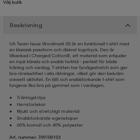
Välj
butik
kar & vantar
ställ
e
Beskrivning
r & pannband
e
UA Team Issue Wordmark SS är en funktionell t-shirt med
en klassisk passform och diskret logotryck. Den är
tillverkad i Charged Cotton®, ett material som erbjuder
ställ
lagg
en mjuk känsla och snabb torktid – perfekt för både
träning och vardag. T-shirten har fyrvägsstretch som ger
bra rörelsefrihet i alla riktningar, vilket gör den bekväm
oavsett aktivitet. En lätt och snabbtorkande t-shirt som
lagg
fungerar lika bra på gymmet som i vardagen.
Träningströja
Herrstorlekar
Mjukt och stretchigt material
Snabbtorkande egenskaper
60% bomull och 40% polyester
Art. nummer: 709100103