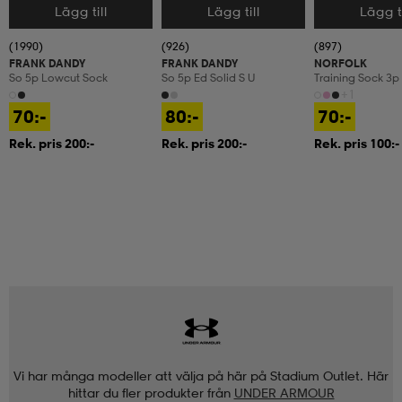
Lägg till
Lägg till
Lägg ti
Välj storlek
Välj storlek
Välj storlek
(1990)
(926)
(897)
FRANK DANDY
FRANK DANDY
NORFOLK
So 5p Lowcut Sock
So 5p Ed Solid S U
Training Sock 3p
+1
70:-
80:-
70:-
Rek. pris 200:-
Rek. pris 200:-
Rek. pris 100:-
Vi har många modeller att välja på här på Stadium Outlet. Här
hittar du fler produkter från
UNDER ARMOUR