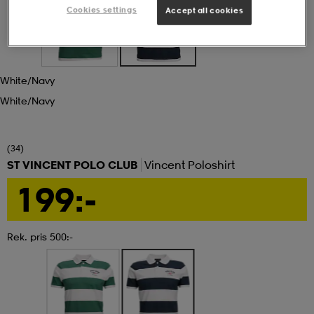
Cookies settings
Accept all cookies
ngar & kjolar
äder
lbehör
läder
- & träningsskor
White/navy
 & Baddräkter
r
ller
White/navy
r
läder
ukar
(34)
ST VINCENT POLO CLUB
Vincent Poloshirt
199:-
läder
ukar
kar & vantar
Rek. pris 500:-
e
kar & vantar
r
ukar
r & pannband
ställ