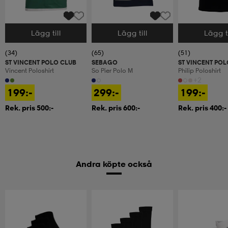
Lägg till
Lägg till
Lägg ti
Välj storlek
Välj storlek
Välj storlek
(34)
(65)
(51)
ST VINCENT POLO CLUB
SEBAGO
ST VINCENT POL
Vincent Poloshirt
So Pier Polo M
Philip Poloshirt
+2
199:-
299:-
199:-
Rek. pris 500:-
Rek. pris 600:-
Rek. pris 400:-
Andra köpte också