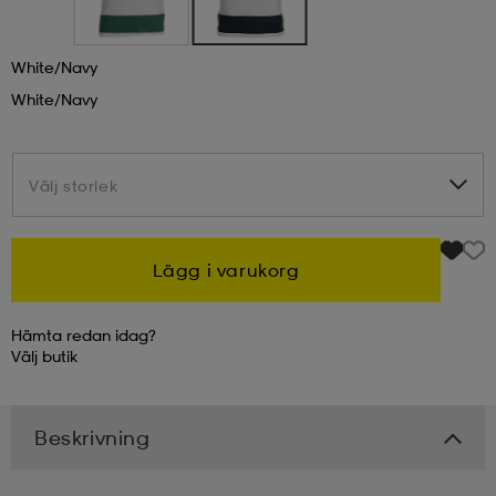
kar & vantar
ställ
e
White/navy
White/navy
r & pannband
e
Välj storlek
Välj storlek
ställ
lagg
Lägg i varukorg
lagg
Hämta redan idag?
Välj
butik
Beskrivning