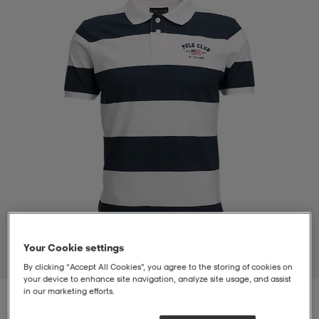
-bh
ingsskor
por
ingsskor
por
ler
por
ler
ler
kläder
usskor
kläder
stövlar
öjor & skjortor
stövlar
asögon
stövlar
s
r & stövlar
kläder
usskor
r
r & stövlar
r
skor
r
r & stövlar
äder
skor
Your Cookie settings
1
/
2
By clicking “Accept All Cookies”, you agree to the storing of cookies on
your device to enhance site navigation, analyze site usage, and assist
in our marketing efforts.
asögon
lbehör
asögon
skor
r
lbehör