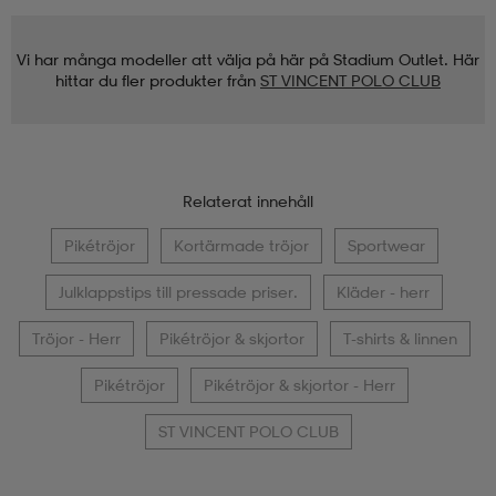
Vi har många modeller att välja på här på Stadium Outlet. Här
hittar du fler produkter från
ST VINCENT POLO CLUB
Relaterat innehåll
Pikétröjor
Kortärmade tröjor
Sportwear
Julklappstips till pressade priser.
Kläder - herr
Tröjor - Herr
Pikétröjor & skjortor
T-shirts & linnen
Pikétröjor
Pikétröjor & skjortor - Herr
ST VINCENT POLO CLUB