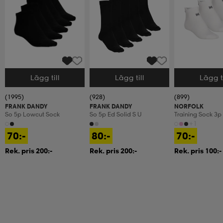
Lägg till
Lägg till
Lägg ti
Välj storlek
Välj storlek
Välj storlek
(1995)
(928)
(899)
FRANK DANDY
FRANK DANDY
NORFOLK
So 5p Lowcut Sock
So 5p Ed Solid S U
Training Sock 3p
+1
70:-
80:-
70:-
Rek. pris 200:-
Rek. pris 200:-
Rek. pris 100:-