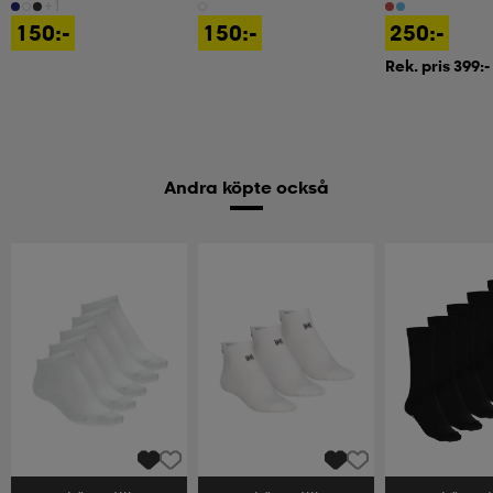
+1
150:-
150:-
250:-
Rek. pris 399:-
Andra köpte också