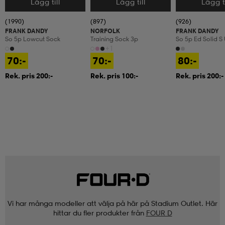
Lägg till
Lägg till
Lägg ti
Välj storlek
Välj storlek
Välj storlek
(1990)
(897)
(926)
FRANK DANDY
NORFOLK
FRANK DANDY
So 5p Lowcut Sock
Training Sock 3p
So 5p Ed Solid S
+1
70:-
70:-
80:-
Rek. pris 200:-
Rek. pris 100:-
Rek. pris 200:-
Vi har många modeller att välja på här på Stadium Outlet. Här
hittar du fler produkter från
FOUR D