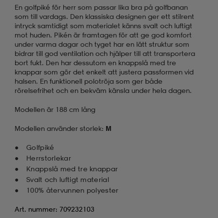
En golfpiké för herr som passar lika bra på golfbanan
som till vardags. Den klassiska designen ger ett stilrent
intryck samtidigt som materialet känns svalt och luftigt
mot huden. Pikén är framtagen för att ge god komfort
under varma dagar och tyget har en lätt struktur som
bidrar till god ventilation och hjälper till att transportera
bort fukt. Den har dessutom en knappslå med tre
knappar som gör det enkelt att justera passformen vid
halsen. En funktionell polotröja som ger både
rörelsefrihet och en bekväm känsla under hela dagen.
Modellen är 188 cm lång
Modellen använder storlek:
M
Golfpiké
Herrstorlekar
Knappslå med tre knappar
Svalt och luftigt material
100% återvunnen polyester
Art. nummer: 709232103