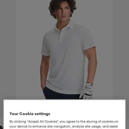
-bh
ingsskor
por
ingsskor
por
ler
por
ler
ler
kläder
usskor
kläder
stövlar
öjor & skjortor
stövlar
asögon
stövlar
s
r & stövlar
kläder
usskor
r
r & stövlar
r
skor
r
r & stövlar
äder
skor
1
/
2
Your Cookie settings
asögon
lbehör
asögon
skor
r
lbehör
By clicking “Accept All Cookies”, you agree to the storing of cookies on
your device to enhance site navigation, analyze site usage, and assist