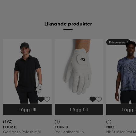
Liknande produkter
Prispressad
Lägg till
Lägg till
Lägg ti
Välj storlek
Välj storlek
Välj storlek
(192)
(1)
(1)
FOUR D
FOUR D
NIKE
Golf Mesh Poloshirt M
Pro Leather M Lh
Nk Df Miler Prnt M