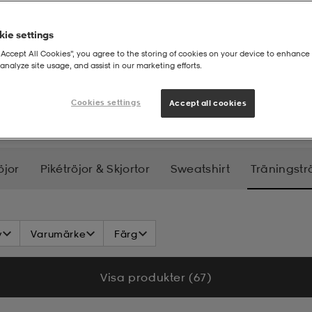
ie settings
“Accept All Cookies”, you agree to the storing of cookies on your device to enhance 
analyze site usage, and assist in our marketing efforts.
ningströjor - herr
Cookies settings
Accept all cookies
öjor
Pikétröjor & Skjortor
Sweatshirt
Träningstr
v
Varumärke
Färg
Visa produkter (67)