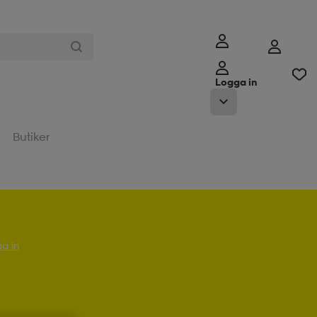
Logga in
Butiker
a in