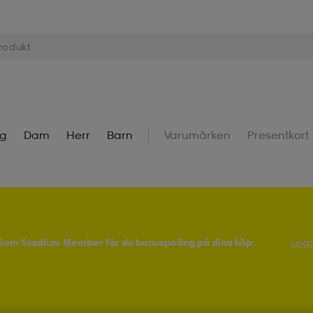
ng
Dam
Herr
Barn
Varumärken
Presentkort
! Som Stadium Member får du bonuspoäng på dina köp.
Logg