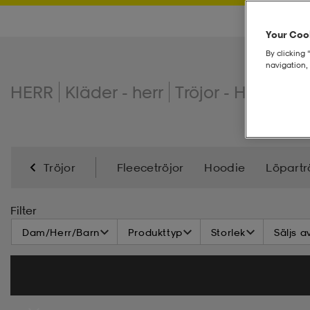
Your Cook
By clicking 
navigation, 
HERR
Kläder - herr
Tröjor - Herr
Trä
Tröjor
Fleecetröjor
Hoodie
Löpartr
Filter
Dam/Herr/Barn
Produkttyp
Storlek
Säljs a