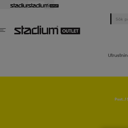
Utrustni
Psst..