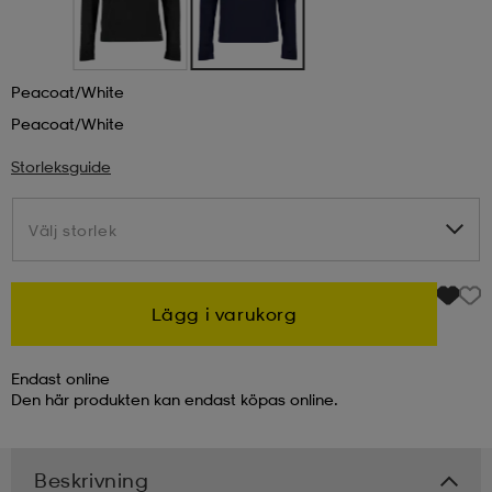
kar & vantar
ställ
e
Peacoat/white
Peacoat/white
r & pannband
e
Storleksguide
ställ
lagg
Välj storlek
Välj storlek
lagg
Lägg i varukorg
Endast online
Den här produkten kan endast köpas online.
Beskrivning