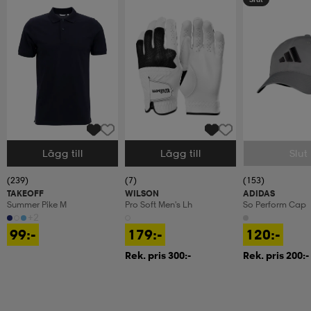
Lägg till
Lägg till
Slut
Välj storlek
Välj storlek
Välj storlek
(239)
(7)
(153)
TAKEOFF
WILSON
ADIDAS
Summer Pike M
Pro Soft Men's Lh
So Perform Cap
+2
99:-
179:-
120:-
Rek. pris 300:-
Rek. pris 200:-