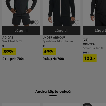
Lägg till
Lägg till
Lägg ti
Välj storlek
Välj storlek
Välj storlek
ADIDAS
UNDER ARMOUR
(23)
We Allset 3s Tt
Sportstyle Tricot Jacket
CONTRA
Active Ls Tee M
399:-
499:-
120:-
Rek. pris 700:-
Rek. pris 700:-
Andra köpte också
Slut