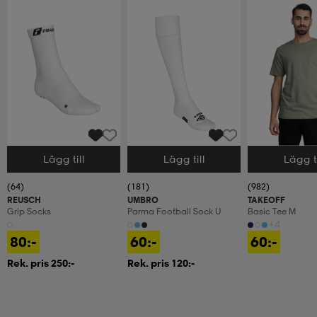
Lägg till
Lägg till
Lägg ti
Välj storlek
Välj storlek
Välj storlek
(64)
(181)
(982)
REUSCH
UMBRO
TAKEOFF
Grip Socks
Parma Football Sock U
Basic Tee M
+4
80:-
60:-
60:-
Rek. pris 250:-
Rek. pris 120:-