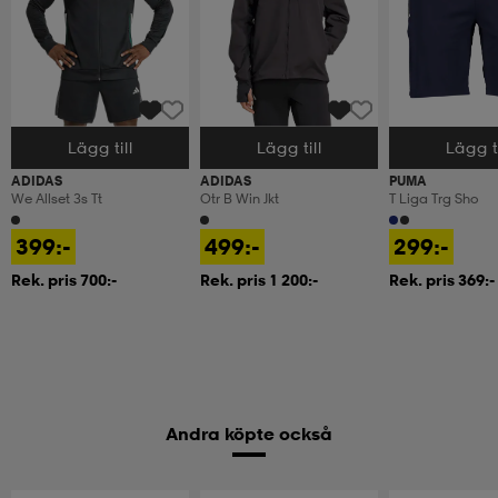
Lägg till
Lägg till
Lägg ti
Välj storlek
Välj storlek
Välj storlek
ADIDAS
ADIDAS
PUMA
We Allset 3s Tt
Otr B Win Jkt
T Liga Trg Sho
399:-
499:-
299:-
Rek. pris 700:-
Rek. pris 1 200:-
Rek. pris 369:-
Andra köpte också