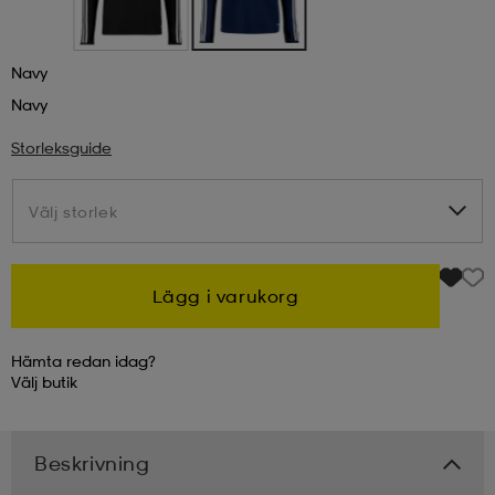
kar & vantar
ställ
e
Navy
Navy
r & pannband
e
Storleksguide
Välj storlek
Välj storlek
ställ
lagg
Lägg i varukorg
lagg
Hämta redan idag?
Välj
butik
Beskrivning