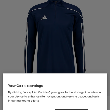
-bh
ingsskor
por
ingsskor
por
ler
por
ler
ler
kläder
usskor
kläder
stövlar
öjor & skjortor
stövlar
asögon
stövlar
s
r & stövlar
kläder
usskor
r
r & stövlar
r
skor
r
r & stövlar
äder
skor
Your Cookie settings
1
/
4
By clicking “Accept All Cookies”, you agree to the storing of cookies on
your device to enhance site navigation, analyze site usage, and assist
in our marketing efforts.
asögon
lbehör
asögon
skor
r
lbehör