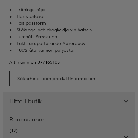
Träningströja
Herrstorlekar
Tajt passform
Ståkrage och dragkedja vid halsen
Tumhål i ärmsluten
Fukttransporterande Aeroready
100% återvunnen polyester
Art. nummer: 377165105
Säkerhets- och produktinformation
Hitta i butik
Recensioner
(19)