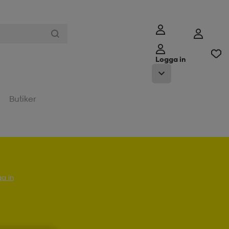
Logga in
Butiker
a in