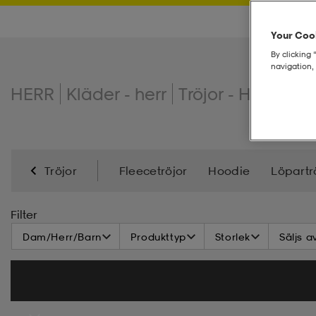
Your Cook
By clicking 
navigation, 
HERR
Kläder - herr
Tröjor - Herr
Trä
Tröjor
Fleecetröjor
Hoodie
Löpartr
Filter
Dam/Herr/Barn
Produkttyp
Storlek
Säljs a