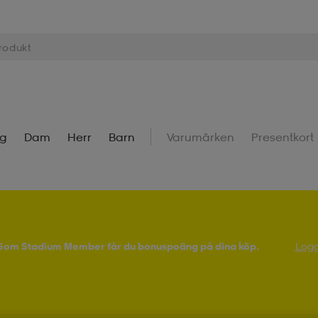
ng
Dam
Herr
Barn
Varumärken
Presentkort
! Som Stadium Member får du bonuspoäng på dina köp.
Logg