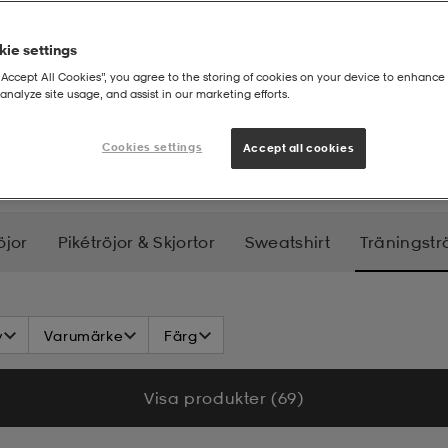
ie settings
“Accept All Cookies”, you agree to the storing of cookies on your device to enhance 
analyze site usage, and assist in our marketing efforts.
ningströjor - herr
Cookies settings
Accept all cookies
öjor
Pikétröjor & Skjortor
Sweatshirt
Träningstr
v
Varumärke
Färg
Visa produkter (69)