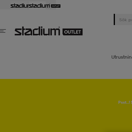
Utrustni
Psst..