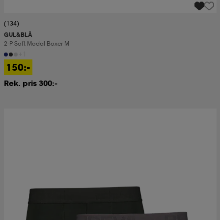
(134)
GUL&BLÅ
2-P Soft Modal Boxer M
+1
150:-
Rek. pris 300:-