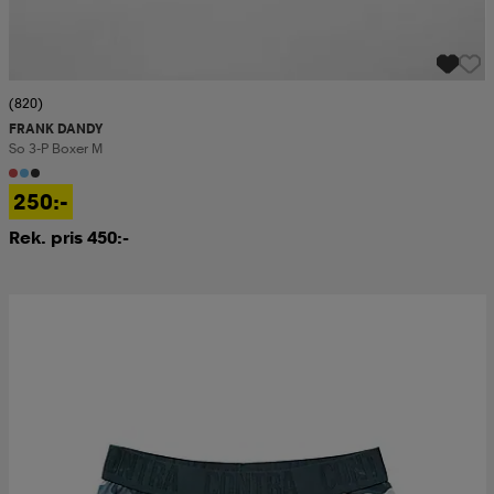
(820)
FRANK DANDY
So 3-P Boxer M
250:-
Rek. pris 450:-