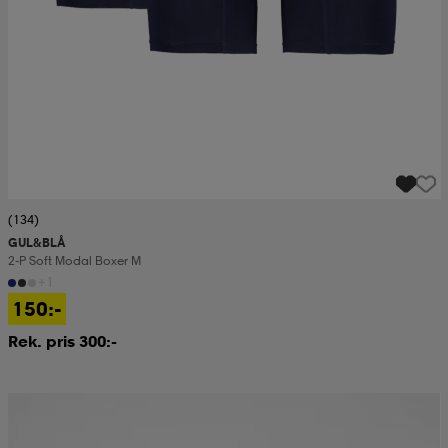
(134)
GUL&BLÅ
2-P Soft Modal Boxer M
+1
150:-
Rek. pris 300:-