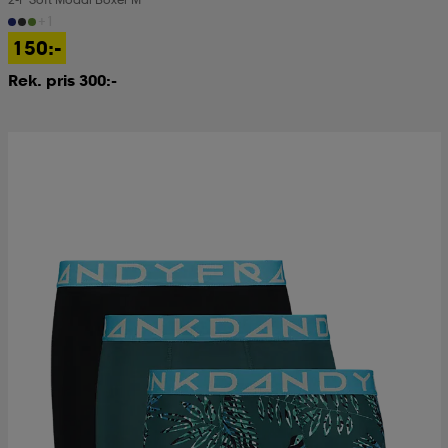
+1
150:-
Rek. pris 300:-