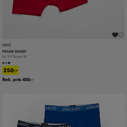
(820)
FRANK DANDY
So 3-P Boxer M
250:-
Rek. pris 450:-