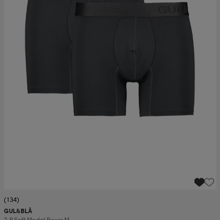
(134)
GUL&BLÅ
2-P Soft Modal Boxer M