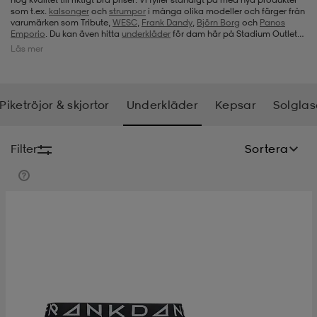
som t.ex.
kalsonger
och
strumpor
i många olika modeller och färger från
varumärken som Tribute,
WESC
,
Frank Dandy
,
Björn Borg
och
Panos
-bh
ingsskor
por
ingsskor
por
ler
Emporio
. Du kan även hitta
underkläder
för dam här på Stadium Outlet
vid sidan av underkläder för herr.
Läs mer
por
ler
ler
kläder
usskor
Piketröjor & skjortor
Underkläder
Kepsar
Solgla
kläder
stövlar
öjor & skjortor
stövlar
asögon
stövlar
Filter
Sortera
s
r & stövlar
kläder
usskor
r
r & stövlar
r
skor
r
r & stövlar
äder
skor
asögon
lbehör
asögon
skor
r
lbehör