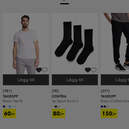
Lägg till
Lägg till
Lägg ti
Välj storlek
Välj storlek
Välj storlek
(981)
(90)
(297)
TAKEOFF
CONTRA
TAKEOFF
Basic Tee M
3p Sport Sock U
Basic Cuffed Sw
Mjukisbyxor, Herr
+4
60:-
80:-
150:-