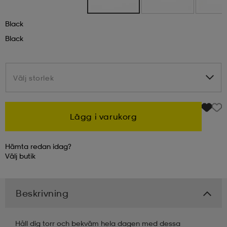
kar & vantar
ställ
e
Black
Black
r & pannband
e
Välj storlek
Välj storlek
ställ
lagg
Lägg i varukorg
lagg
Hämta redan idag?
Välj
butik
Beskrivning
Håll dig torr och bekväm hela dagen med dessa