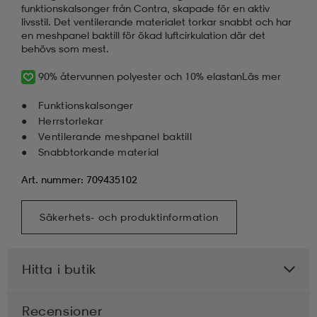
funktionskalsonger från Contra, skapade för en aktiv
livsstil. Det ventilerande materialet torkar snabbt och har
en meshpanel baktill för ökad luftcirkulation där det
behövs som mest.
90% återvunnen polyester och 10% elastan
Läs mer
Funktionskalsonger
Herrstorlekar
Ventilerande meshpanel baktill
Snabbtorkande material
Art. nummer: 709435102
Säkerhets- och produktinformation
Hitta i butik
Recensioner