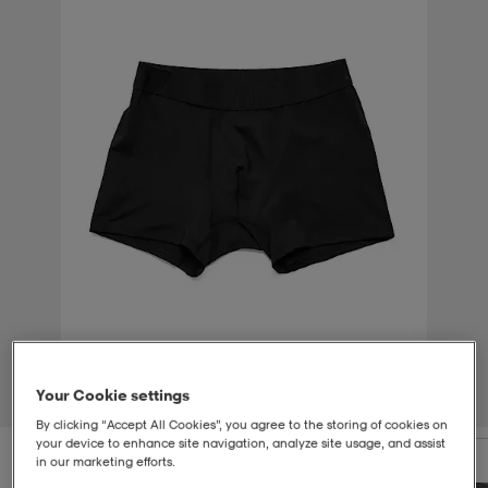
-bh
ingsskor
por
ingsskor
por
ler
por
ler
ler
kläder
usskor
kläder
stövlar
öjor & skjortor
stövlar
asögon
stövlar
s
r & stövlar
kläder
usskor
r
r & stövlar
r
skor
r
r & stövlar
äder
skor
Your Cookie settings
1
/
2
By clicking “Accept All Cookies”, you agree to the storing of cookies on
your device to enhance site navigation, analyze site usage, and assist
asögon
lbehör
asögon
skor
r
lbehör
in our marketing efforts.