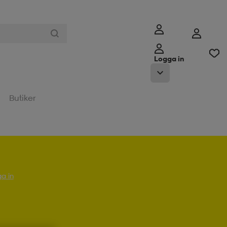
Logga in
Butiker
a in