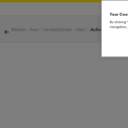
Your Cook
By clicking 
navigation, 
|
|
Kläder - herr
Underkläder - Herr
Active Boxer M