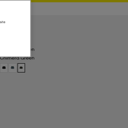
site
Chimera Green
Chimera Green