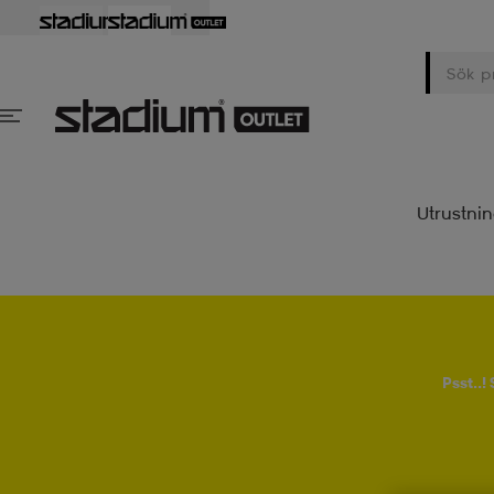
Utrustni
Psst..