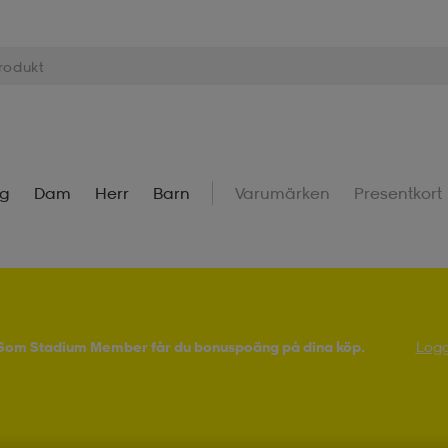
ng
Dam
Herr
Barn
Varumärken
Presentkort
! Som Stadium Member får du bonuspoäng på dina köp.
Logg