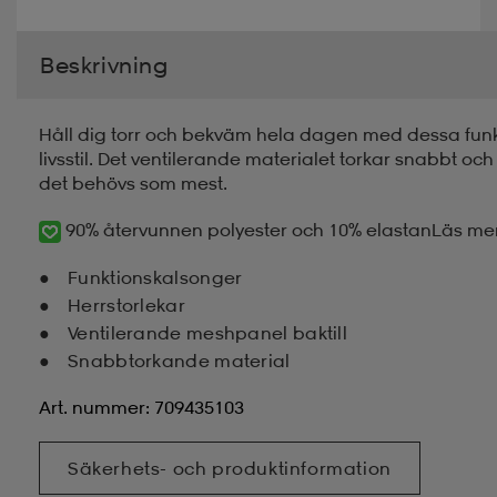
Beskrivning
Håll dig torr och bekväm hela dagen med dessa funkt
livsstil. Det ventilerande materialet torkar snabbt oc
det behövs som mest.
90% återvunnen polyester och 10% elastan
Läs me
Funktionskalsonger
Herrstorlekar
Ventilerande meshpanel baktill
Snabbtorkande material
Art. nummer: 709435103
Säkerhets- och produktinformation