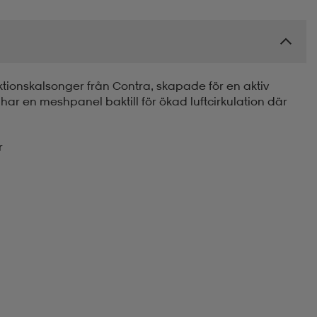
ionskalsonger från Contra, skapade för en aktiv
h har en meshpanel baktill för ökad luftcirkulation där
r