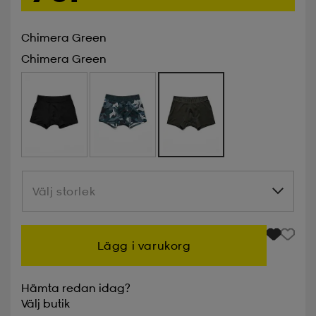
Chimera Green
Chimera Green
Välj storlek
Välj storlek
Lägg i varukorg
Hämta redan idag?
Välj
butik