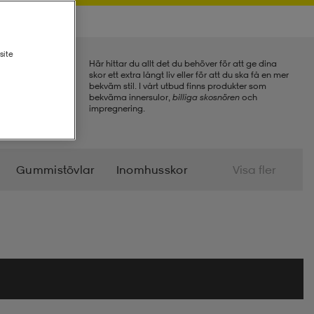
site
Här hittar du allt det du behöver för att ge dina
skor ett extra långt liv eller för att du ska få en mer
bekväm stil. I vårt utbud finns produkter som
bekväma innersulor,
billiga skosnören
och
impregnering.
Gummistövlar
Inomhusskor
Visa fler