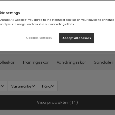
ie settings
“Accept All Cookies”, you agree to the storing of cookies on your device to enhance 
analyze site usage, and assist in our marketing efforts.
Cookies settings
Accept all cookies
ollsskor
Träningsskor
Vandringsskor
Sandaler
v
Varumärke
Färg
Visa produkter (11)