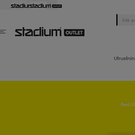
Utrustni
Psst..