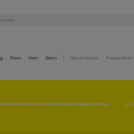
ng
Dam
Herr
Barn
Varumärken
Presentkort
! Som Stadium Member får du bonuspoäng på dina köp.
Logg