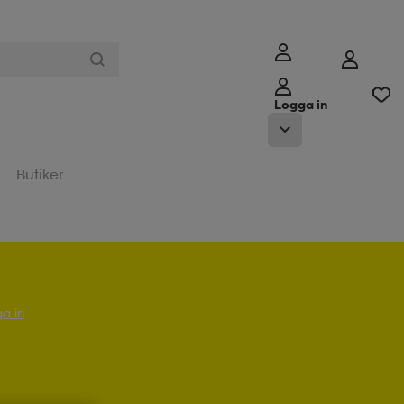
Logga in
Butiker
a in