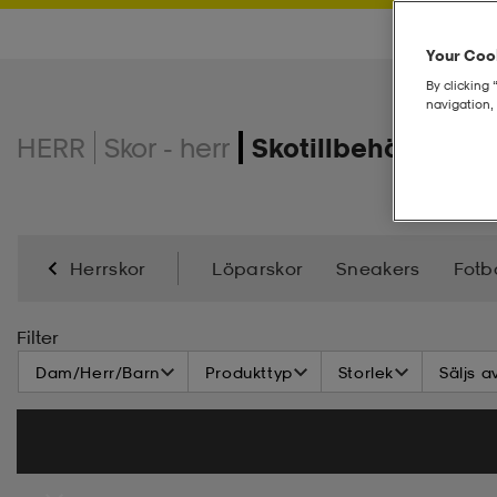
Your Cook
By clicking 
navigation, 
HERR
Skor - herr
Skotillbehör - Herr
Herrskor
Löparskor
Sneakers
Fotb
Kängor & Stövlar
Vinterskor
Skotillbehör
Filter
Dam/Herr/Barn
Produkttyp
Storlek
Säljs a