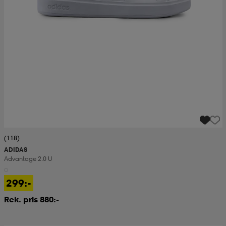
(118)
ADIDAS
Advantage 2.0 U
299:-
Rek. pris 880:-