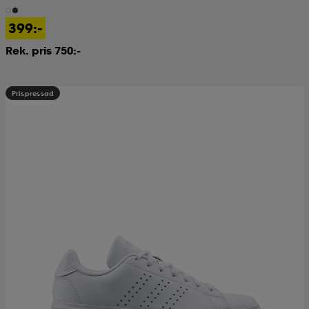
399:-
Rek. pris 750:-
Prispressad