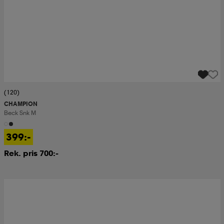
(120)
CHAMPION
Beck Snk M
399:-
Rek. pris 700:-