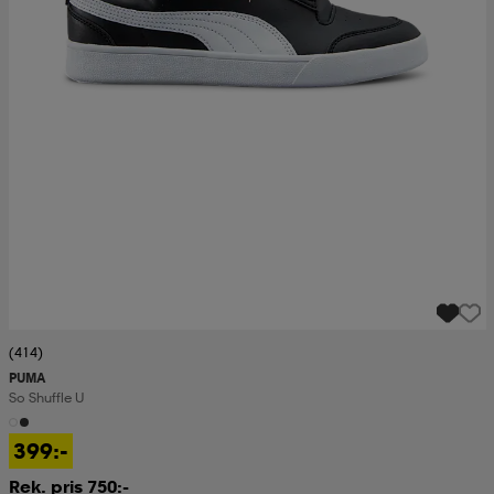
(414)
PUMA
So Shuffle U
399:-
Rek. pris 750:-