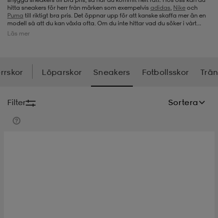
hitta sneakers för herr från märken som exempelvis
adidas
,
Nike
och
Puma
till riktigt bra pris. Det öppnar upp för att kanske skaffa mer än en
-bh
ingsskor
por
ingsskor
por
ler
modell så att du kan växla ofta. Om du inte hittar vad du söker i vårt
aktuella utbud just nu, så titta gärna in igen, för vi fyller med jämna
Läs mer
mellanrum på med nya prisvärda sneakers.
por
ler
ler
kläder
usskor
rrskor
Löparskor
Sneakers
Fotbollsskor
Trän
kläder
stövlar
öjor & skjortor
stövlar
asögon
stövlar
Filter
Sortera
s
r & stövlar
kläder
usskor
r
r & stövlar
r
skor
r
r & stövlar
äder
skor
asögon
lbehör
asögon
skor
r
lbehör