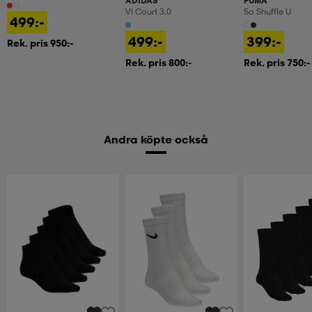
ADIDAS
PUMA
Vl Court 3.0
So Shuffle U
499:-
499:-
399:-
Rek. pris 950:-
Rek. pris 800:-
Rek. pris 750:-
Andra köpte också