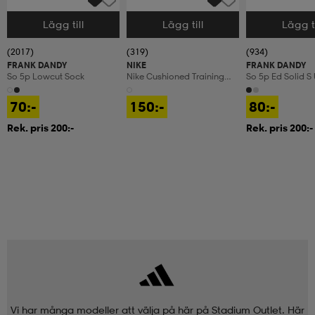
Lägg till
Lägg till
Lägg ti
Välj storlek
Välj storlek
Välj storlek
(2017)
(319)
(934)
FRANK DANDY
NIKE
FRANK DANDY
So 5p Lowcut Sock
Nike Cushioned Training
So 5p Ed Solid S
Crew Socks
70:-
150:-
80:-
Rek. pris 200:-
Rek. pris 200:-
Vi har många modeller att välja på här på Stadium Outlet. Här