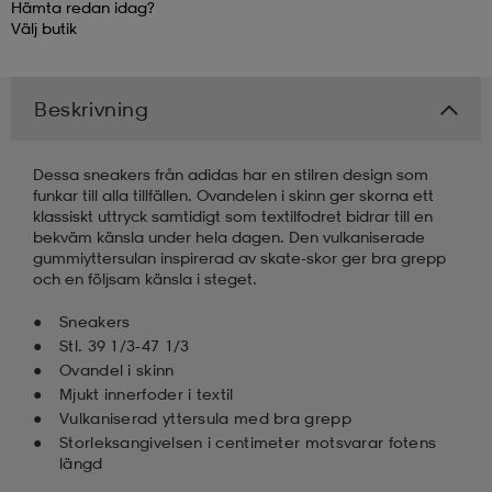
Hämta redan idag?
Välj
butik
kar & vantar
ställ
e
Beskrivning
r & pannband
e
Dessa sneakers från adidas har en stilren design som
funkar till alla tillfällen. Ovandelen i skinn ger skorna ett
ställ
lagg
klassiskt uttryck samtidigt som textilfodret bidrar till en
bekväm känsla under hela dagen. Den vulkaniserade
gummiyttersulan inspirerad av skate-skor ger bra grepp
och en följsam känsla i steget.
lagg
Sneakers
Stl. 39 1/3-47 1/3
Ovandel i skinn
Mjukt innerfoder i textil
Vulkaniserad yttersula med bra grepp
Storleksangivelsen i centimeter motsvarar fotens
längd