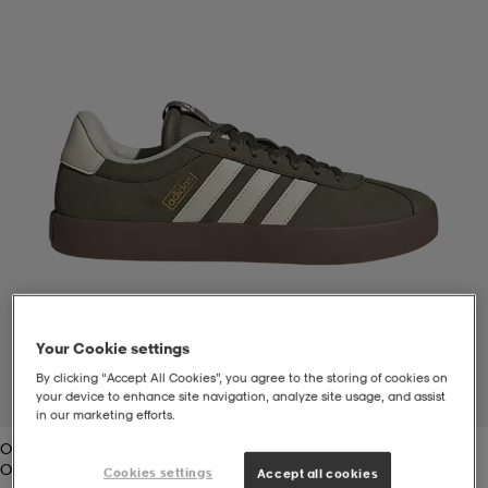
-bh
ingsskor
por
ingsskor
por
ler
por
ler
ler
kläder
usskor
kläder
stövlar
öjor & skjortor
stövlar
asögon
stövlar
s
r & stövlar
kläder
usskor
r
r & stövlar
Your Cookie settings
r
skor
r
r & stövlar
äder
skor
By clicking “Accept All Cookies”, you agree to the storing of cookies on
your device to enhance site navigation, analyze site usage, and assist
1
/
7
in our marketing efforts.
Olistr/crewht
asögon
lbehör
asögon
skor
r
lbehör
Olistr/crewht
Cookies settings
Accept all cookies