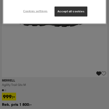
Cookies settings
Accept all cookies
MERRELL
Agility Trail Gtx M
999:-
Rek. pris 1 800:-