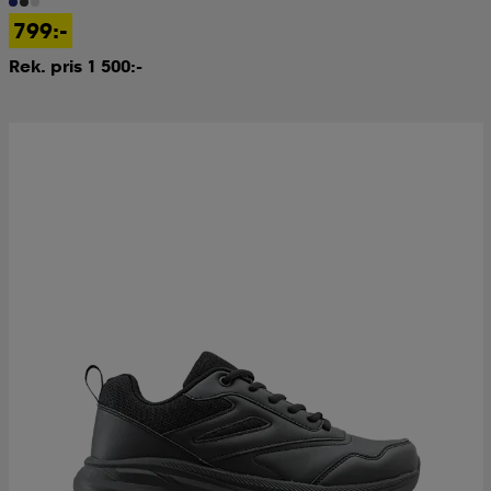
799:-
Rek. pris 1 500:-