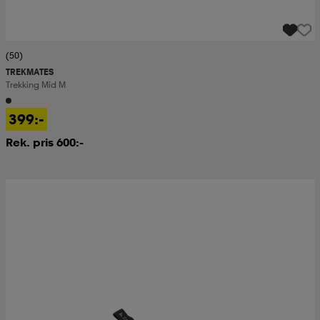
(50)
TREKMATES
Trekking Mid M
399:-
Rek. pris 600:-