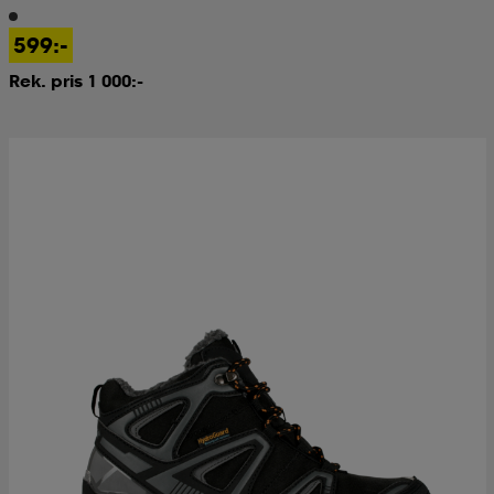
599:-
Rek. pris 1 000:-