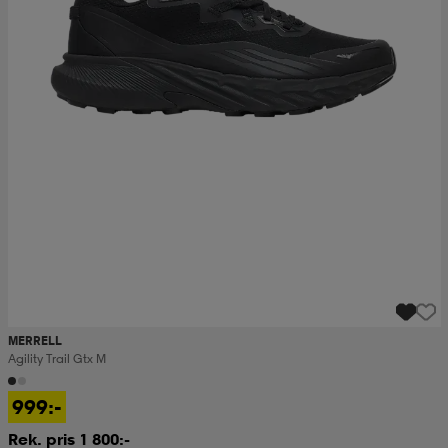
MERRELL
Agility Trail Gtx M
999:-
Rek. pris 1 800:-