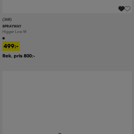
(368)
SPRAYWAY
Higger Low M
499:-
Rek. pris 800:-