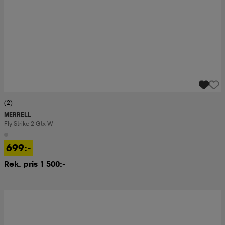
(2)
MERRELL
Fly Strike 2 Gtx W
699:-
Rek. pris 1 500:-