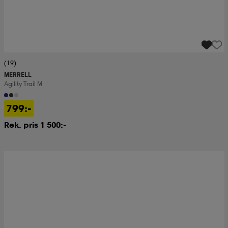
(19)
MERRELL
Agility Trail M
799:-
Rek. pris 1 500:-