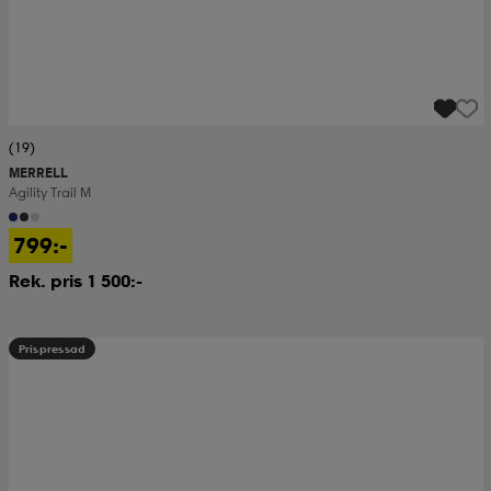
(19)
MERRELL
Agility Trail M
799:-
Rek. pris 1 500:-
Prispressad