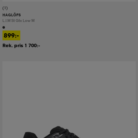
(1)
HAGLÖFS
L.i.m St Gtx Low M
899:-
Rek. pris 1 700:-