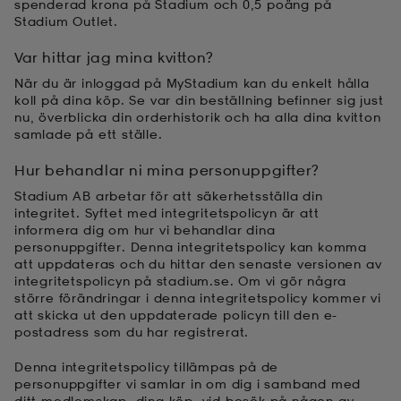
spenderad krona på Stadium och 0,5 poäng på
Stadium Outlet.
Var hittar jag mina kvitton?
När du är inloggad på MyStadium kan du enkelt hålla
koll på dina köp. Se var din beställning befinner sig just
nu, överblicka din orderhistorik och ha alla dina kvitton
samlade på ett ställe.
Hur behandlar ni mina personuppgifter?
Stadium AB arbetar för att säkerhetsställa din
integritet. Syftet med integritetspolicyn är att
informera dig om hur vi behandlar dina
personuppgifter. Denna integritetspolicy kan komma
att uppdateras och du hittar den senaste versionen av
integritetspolicyn på stadium.se. Om vi gör några
större förändringar i denna integritetspolicy kommer vi
att skicka ut den uppdaterade policyn till den e-
postadress som du har registrerat.
Denna integritetspolicy tillämpas på de
personuppgifter vi samlar in om dig i samband med
ditt medlemskap, dina köp, vid besök på någon av