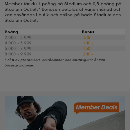
Member får du 1 poäng på Stadium och 0,5 poäng på
Stadium Outlet.* Bonusen betalas ut varje månad och
kar & vantar
ställ
e
kan användas i butik och online på både Stadium och
Stadium Outlet.
Poäng
Bonus
r & pannband
e
2 000 - 3 999
50:-
4 000 - 5 999
100:-
6 000 - 7 999
150:-
8 000 - 9 999
200:-
ställ
lagg
* Köp av presentkort, entrébiljetter och startavgifter är inte
bonusgrundande.
lagg