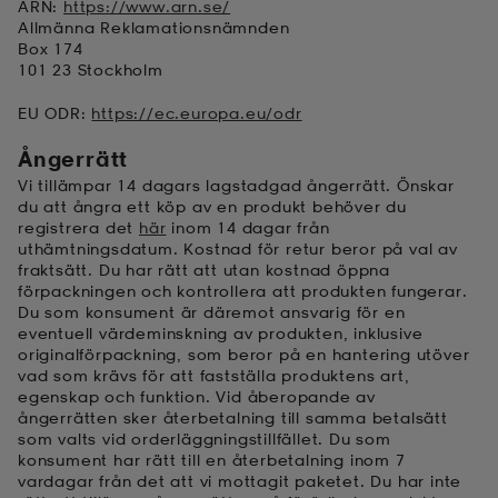
ARN:
https://www.arn.se/
Allmänna Reklamationsnämnden
Box 174
101 23 Stockholm
EU ODR:
https://ec.europa.eu/odr
Ångerrätt
Vi tillämpar 14 dagars lagstadgad ångerrätt. Önskar
du att ångra ett köp av en produkt behöver du
registrera det
här
inom 14 dagar från
uthämtningsdatum. Kostnad för retur beror på val av
fraktsätt. Du har rätt att utan kostnad öppna
förpackningen och kontrollera att produkten fungerar.
Du som konsument är däremot ansvarig för en
eventuell värdeminskning av produkten, inklusive
originalförpackning, som beror på en hantering utöver
vad som krävs för att fastställa produktens art,
egenskap och funktion. Vid åberopande av
ångerrätten sker återbetalning till samma betalsätt
som valts vid orderläggningstillfället. Du som
konsument har rätt till en återbetalning inom 7
vardagar från det att vi mottagit paketet. Du har inte