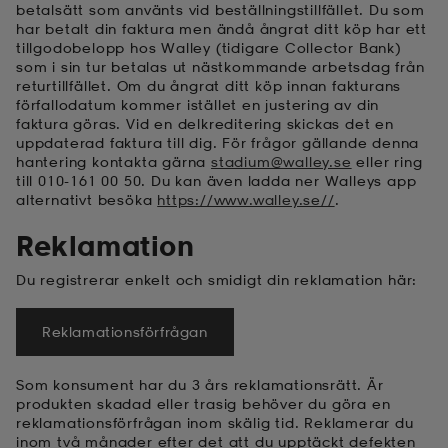
betalsätt som använts vid beställningstillfället.
Du som
har betalt din faktura men ändå ångrat ditt köp har ett
tillgodobelopp hos Walley (tidigare Collector Bank)
som i sin tur betalas ut nästkommande arbetsdag från
returtillfället. Om du ångrat ditt köp innan fakturans
förfallodatum kommer istället en justering av din
faktura göras. Vid en delkreditering skickas det en
uppdaterad faktura till dig. För frågor gällande denna
hantering kontakta gärna
stadium@walley.se
eller ring
till 010-161 00 50. Du kan även ladda ner Walleys app
alternativt besöka
https://www.walley.se//
.
Reklamation
Du registrerar enkelt och smidigt din reklamation här:
Reklamationsförfrågan
Som konsument har du 3 års reklamationsrätt. Är
produkten skadad eller trasig behöver du göra en
reklamationsförfrågan inom skälig tid. Reklamerar du
inom två månader efter det att du upptäckt defekten