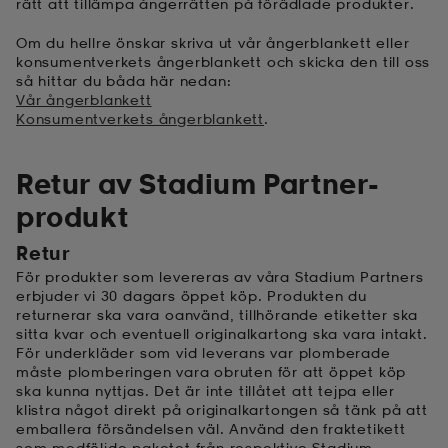
rätt att tillämpa ångerrätten på förädlade produkter.
Om du hellre önskar skriva ut vår ångerblankett eller
konsumentverkets ångerblankett och skicka den till oss
så hittar du båda här nedan:
Vår ångerblankett
Konsumentverkets ångerblankett
.
Retur av Stadium Partner-
produkt
Retur
För produkter som levereras av våra Stadium Partners
erbjuder vi 30 dagars öppet köp
. Produkten du
returnerar ska vara oanvänd, tillhörande etiketter ska
sitta kvar och eventuell originalkartong ska vara intakt.
För underkläder som vid leverans var plomberade
måste plomberingen vara obruten för att öppet köp
ska kunna nyttjas. Det är inte tillåtet att tejpa eller
klistra något direkt på originalkartongen så tänk på att
emballera försändelsen väl. Använd den fraktetikett
som medföljde paketet från respektive Stadium