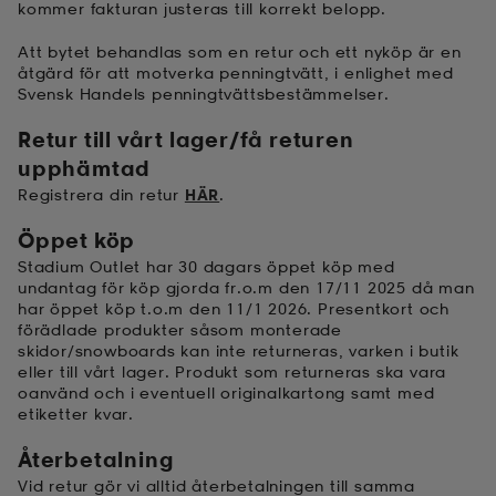
kommer fakturan justeras till korrekt belopp.
kar & vantar
ställ
e
Att bytet behandlas som en retur och ett nyköp är en
åtgärd för att motverka penningtvätt, i enlighet med
Svensk Handels penningtvättsbestämmelser.
r & pannband
e
Retur till vårt lager/få returen
upphämtad
Registrera din retur
HÄR
.
ställ
lagg
Öppet köp
Stadium Outlet har 30 dagars öppet köp med
undantag för köp gjorda fr.o.m den 17/11 2025 då man
lagg
har öppet köp t.o.m den 11/1 2026
. Presentkort och
förädlade produkter såsom monterade
skidor/snowboards kan inte returneras, varken i butik
eller till vårt lager. Produkt som returneras ska vara
oanvänd och i eventuell originalkartong samt med
etiketter kvar.
Återbetalning
Vid retur gör vi alltid återbetalningen till samma