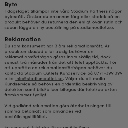
Byte
I dagsläget tillämpar inte våra Stadium Partners någon
bytesrätt. Önskar du en annan färg eller storlek på en
produkt behöver du returnera den enligt ovan rutin och
sedan lägga en ny beställning på stadiumoutlet.se.
Reklamation
Du som konsument har 3 års reklamationsrätt. Är
produkten skadad eller trasig behöver en
reklamationsförfrågan göras inom skälig tid, dock
senast två månader från det att felet upptäckts. För
att upprätta en reklamationsförfrågan behöver du
kontakta Stadium Outlets Kundservice på
0771-399 399
eller
info@stadiumoutlet.se
. Väljer du att maila
Kundservice så behövs en ordentlig beskrivning av
defekten samt bild/bilder bifogas där felet/defekten
framkommer tydligt.
Vid godkänd reklamation görs återbetalningen till
samma betalsätt som användes vid
beställningstillfället.
En eventuell tvist ska lösas av Allmänna