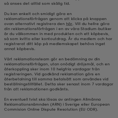
så anses det alltid som skälig tid.
Du kan enkelt och smidigt göra en
reklamationsförfrågan genom att klicka på knappen
ovan alternativt registrera den
här
. Vill du hellre göra
din reklamationsförfrågan i en av våra Stadium-butiker
är du välkommen in med produkten och ett köpbevis,
så som kvitto eller kontoutdrag. Är du medlem och har
registrerat ditt köp på medlemskapet behövs inget
annat köpbevis.
Vårt reklamationsteam gör en bedömning av din
reklamationsförfrågan, utan onödigt dröjsmål, och en
återkoppling sker inom 10 helgfria vardagar från
registreringen. Vid godkänd reklamation görs en
återbetalning till samma betalsätt som användes vid
beställningstillfället. Detta sker senast inom 7 vardagar
från att reklamationen godkänts.
En eventuell tvist ska lösas av antingen Allmänna
Reklamationsnämnden (ARN) i Sverige eller European
Commision Online Dispute Resolution (EU ODR).