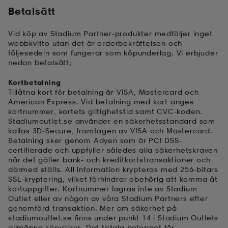
Betalsätt
kar & vantar
ställ
e
Vid köp av Stadium Partner-produkter medföljer inget
webbkvitto utan det är orderbekräftelsen och
följesedeln som fungerar som köpunderlag.
Vi erbjuder
r & pannband
e
nedan betalsätt;
Kortbetalning
Tillåtna kort för betalning är VISA, Mastercard och
ställ
lagg
American Express. Vid betalning med kort anges
kortnummer, kortets giltighetstid samt CVC-koden.
Stadiumoutlet.se använder en säkerhetsstandard som
kallas 3D-Secure, framtagen av VISA och Mastercard.
lagg
Betalning sker genom Adyen som är PCI DSS-
certifierade och uppfyller således alla säkerhetskraven
när det gäller bank- och kreditkortstransaktioner och
därmed ställs. All information krypteras med 256-bitars
SSL-kryptering, vilket förhindrar obehörig att komma åt
kortuppgifter. Kortnummer lagras inte av Stadium
Outlet eller av någon av våra Stadium Partners efter
genomförd transaktion. Mer om säkerhet på
stadiumoutlet.se finns under punkt 14 i Stadium Outlets
allmänna
köpvillkor
. Det totala beloppet för