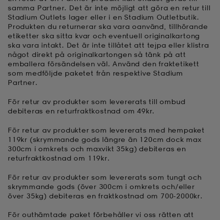
samma Partner. Det är inte möjligt att göra en retur till
Stadium Outlets lager eller i en Stadium Outletbutik.
Produkten du returnerar ska vara oanvänd, tillhörande
etiketter ska sitta kvar och eventuell originalkartong
ska vara intakt. Det är inte tillåtet att tejpa eller klistra
något direkt på originalkartongen så tänk på att
emballera försändelsen väl. Använd den fraktetikett
som medföljde paketet från respektive Stadium
Partner.
För retur av produkter som levererats till ombud
debiteras en returfraktkostnad om 49kr.
För retur av produkter som levererats med hempaket
119kr (skrymmande gods längre än 120cm dock max
300cm i omkrets och maxvikt 35kg) debiteras en
returfraktkostnad om 119kr.
För retur av produkter som levererats som tungt och
skrymmande gods (över 300cm i omkrets och/eller
över 35kg) debiteras en fraktkostnad om 700-2000kr.
För outhämtade paket förbehåller vi oss rätten att