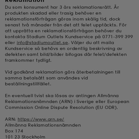
Du som konsument har 3 års reklamationsrätt. Är
produkten skadad eller trasig behöver en
reklamationsförfrågan göras inom skälig tid, dock
senast två månader från det att felet upptäckts. För
att upprätta en reklamationsförfrågan behöver du
kontakta Stadium Outlets Kundservice på
0771-399 399
eller
info@stadiumoutlet.se
. Väljer du att maila
Kundservice så behövs en ordentlig beskrivning av
defekten samt bild/bilder bifogas där felet/defekten
framkommer tydligt.
Vid godkänd reklamation görs återbetalningen till
samma betalsätt som användes vid
beställningstillfället.
En eventuell tvist ska lösas av antingen Allmänna
Reklamationsnämnden (ARN) i Sverige eller European
Commission Online Dispute Resolution (EU ODR).
ARN:
https://www.arn.se/
Allmänna Reklamationsnämnden
Box 174
101 23 Stockholm