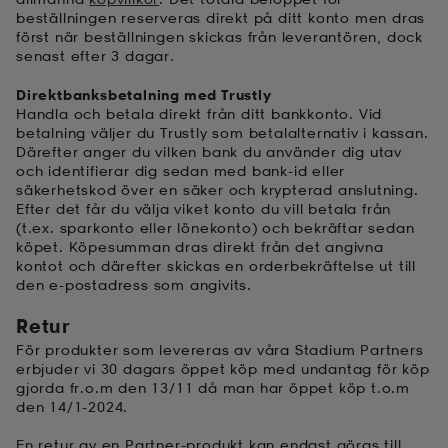
beställningen reserveras direkt på ditt konto men dras
först när beställningen skickas från leverantören, dock
senast efter 3 dagar.
Direktbanksbetalning med Trustly
Handla och betala direkt från ditt bankkonto. Vid
betalning väljer du Trustly som betalalternativ i kassan.
Därefter anger du vilken bank du använder dig utav
och identifierar dig sedan med bank-id eller
säkerhetskod över en säker och krypterad anslutning.
Efter det får du välja viket konto du vill betala från
(t.ex. sparkonto eller lönekonto) och bekräftar sedan
köpet. Köpesumman dras direkt från det angivna
kontot och därefter skickas en orderbekräftelse ut till
den e-postadress som angivits.
Retur
För produkter som levereras av våra Stadium Partners
erbjuder vi 30 dagars öppet köp med undantag för köp
gjorda fr.o.m den 13/11 då man har öppet köp t.o.m
den 14/1-2024.
En retur av en Partner-produkt kan endast göras till