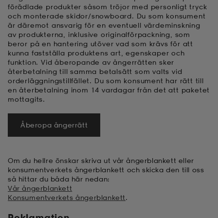
förädlade produkter såsom tröjor med personligt tryck
och monterade skidor/snowboard. Du som konsument
är däremot ansvarig för en eventuell värdeminskning
av produkterna, inklusive originalförpackning, som
beror på en hantering utöver vad som krävs för att
kunna fastställa produktens art, egenskaper och
funktion. Vid åberopande av ångerrätten sker
återbetalning till samma betalsätt som valts vid
orderläggningstillfället. Du som konsument har rätt till
en återbetalning inom 14 vardagar från det att paketet
mottagits.
Åberopa ångerrätt
Om du hellre önskar skriva ut vår ångerblankett eller
konsumentverkets ångerblankett och skicka den till oss
så hittar du båda här nedan:
Vår ångerblankett
Konsumentverkets ångerblankett
.
Reklamation