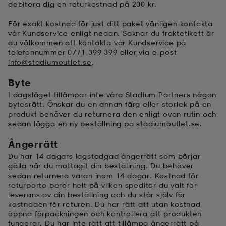
debitera dig en returkostnad på 200 kr.
För exakt kostnad för just ditt paket vänligen kontakta
vår Kundservice enligt nedan. Saknar du fraktetikett är
du välkommen att kontakta vår Kundservice på
telefonnummer
0771-399 399
eller via e-post
info@stadiumoutlet.se
.
Byte
I dagsläget tillämpar inte våra Stadium Partners någon
bytesrätt. Önskar du en annan färg eller storlek på en
produkt behöver du returnera den enligt ovan rutin och
sedan lägga en ny beställning på stadiumoutlet.se.
Ångerrätt
Du har 14 dagars lagstadgad ångerrätt som börjar
gälla när du mottagit din beställning. Du behöver
sedan returnera varan inom 14 dagar. Kostnad för
returporto beror helt på vilken speditör du valt för
leverans av din beställning och du står själv för
kostnaden för returen. Du har rätt att utan kostnad
öppna förpackningen och kontrollera att produkten
fungerar. Du har inte rätt att tillämpa ångerrätt på