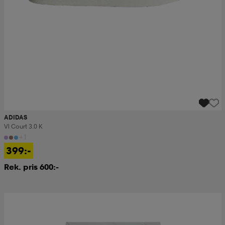
ADIDAS
Vl Court 3.0 K
+1
399:-
Rek. pris 600:-