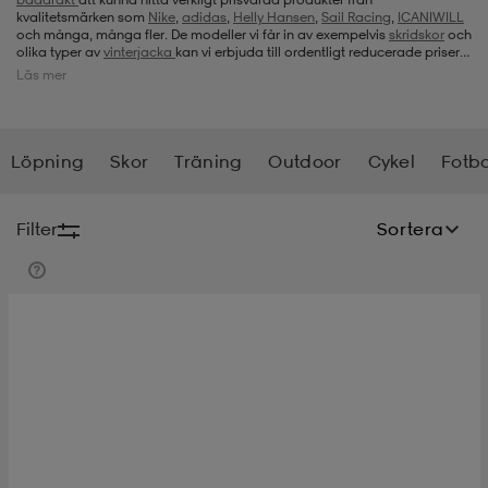
kvalitetsmärken som
Nike
,
adidas
,
Helly Hansen
,
Sail Racing
,
ICANIWILL
och många, många fler. De modeller vi får in av exempelvis
skridskor
och
-bh
ingsskor
por
ingsskor
por
ler
olika typer av
vinterjacka
kan vi erbjuda till ordentligt reducerade priser.
Inte minst brukar det vara välkommet när det gäller
barnkläder
och
Läs mer
barnskor
att kunna skaffa nytt när barnen växer. Vår outlet täcker in
kategorier som
skidor
och
skidjackor
,
löparskor
och
pulsklockor
,
gummistövlar
och
regnjacka
och mycket mer. Allt till ordentligt nedsatt
por
ler
ler
kläder
usskor
pris. Så välkommen att utforska hela vårt sortiment under Utrustning!
Löpning
Skor
Träning
Outdoor
Cykel
Fotbo
kläder
stövlar
öjor & skjortor
stövlar
asögon
stövlar
Filter
Sortera
s
r & stövlar
kläder
usskor
r
r & stövlar
r
skor
r
r & stövlar
äder
skor
asögon
lbehör
asögon
skor
r
lbehör