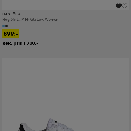
HAGLÖFS
Haglöfs L.i.m Fh Gtx Low Women
899:-
Rek. pris 1 700:-