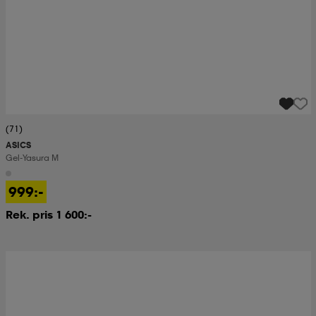
(71)
ASICS
Gel-Yasura M
999:-
Rek. pris 1 600:-