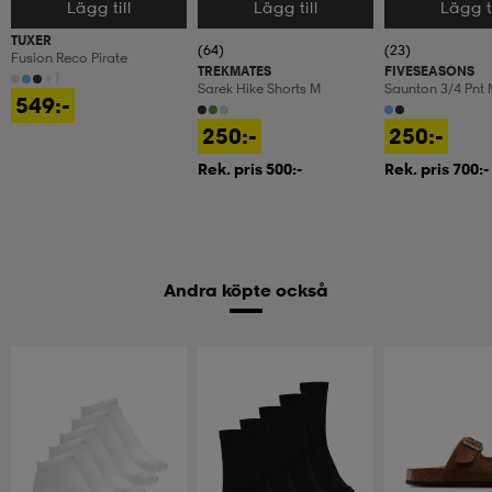
Lägg till
Lägg till
Lägg ti
Välj storlek
Välj storlek
Välj storlek
TUXER
(64)
(23)
Fusion Reco Pirate
TREKMATES
FIVESEASONS
+1
Sarek Hike Shorts M
Saunton 3/4 Pnt 
549:-
250:-
250:-
Rek. pris 500:-
Rek. pris 700:-
Andra köpte också