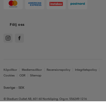
Följ oss
Köpvillkor
Medlemsvillkor
Recensionspolicy
Integritetspolicy
Cookies
ODR
Sitemap
Sverige - SEK
© Stadium Outlet AB, 601 60 Norrköping. Org.nr. 556249-1216