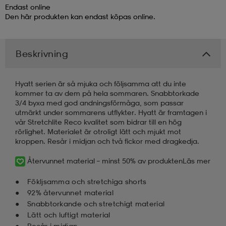
Endast online
Den här produkten kan endast köpas online.
kar & vantar
ställ
e
Beskrivning
r & pannband
e
Hyatt serien är så mjuka och följsamma att du inte
kommer ta av dem på hela sommaren. Snabbtorkade
ställ
lagg
3/4 byxa med god andningsförmåga, som passar
utmärkt under sommarens utflykter. Hyatt är framtagen i
vår Stretchlite Reco kvalitet som bidrar till en hög
rörlighet. Materialet är otroligt lätt och mjukt mot
lagg
kroppen. Resår i midjan och två fickor med dragkedja.
Återvunnet material – minst 50% av produkten
Läs mer
Fökljsamma och stretchiga shorts
92% återvunnet material
Snabbtorkande och stretchigt material
Lätt och luftigt material
Resår i midjan