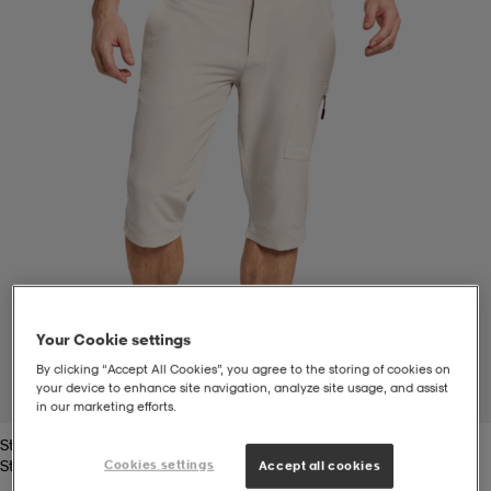
-bh
ingsskor
por
ingsskor
por
ler
por
ler
ler
kläder
usskor
kläder
stövlar
öjor & skjortor
stövlar
asögon
stövlar
s
r & stövlar
kläder
usskor
r
r & stövlar
Your Cookie settings
By clicking “Accept All Cookies”, you agree to the storing of cookies on
r
skor
r
r & stövlar
äder
skor
your device to enhance site navigation, analyze site usage, and assist
1
/
3
in our marketing efforts.
Stone
asögon
lbehör
asögon
skor
r
lbehör
Stone
Cookies settings
Accept all cookies