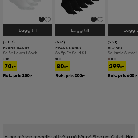
Lägg till
Lägg till
Lägg ti
Välj storlek
Välj storlek
Välj storlek
(2017)
(934)
(263)
FRANK DANDY
FRANK DANDY
BIO BIO
So 5p Lowcut Sock
So 5p Ed Solid S U
So Jamie Suede 
70:-
80:-
299:-
Rek. pris 200:-
Rek. pris 200:-
Rek. pris 600:-
Vi har många modeller att välja på här på Stadium Outlet. Här