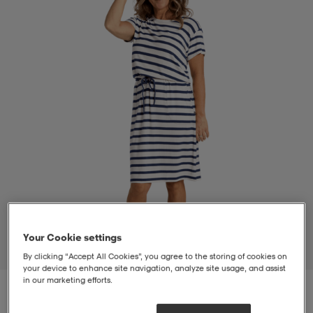
-bh
ingsskor
por
ingsskor
por
ler
por
ler
ler
kläder
usskor
kläder
stövlar
öjor & skjortor
stövlar
asögon
stövlar
s
r & stövlar
kläder
usskor
r
r & stövlar
Your Cookie settings
r
skor
r
r & stövlar
äder
skor
1
/
3
By clicking “Accept All Cookies”, you agree to the storing of cookies on
your device to enhance site navigation, analyze site usage, and assist
in our marketing efforts.
asögon
lbehör
asögon
skor
r
lbehör