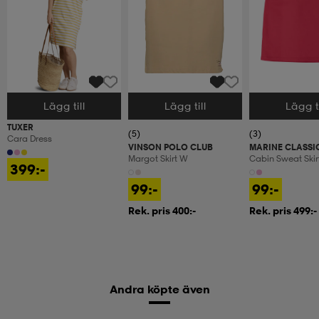
Lägg till
Lägg till
Lägg ti
Välj storlek
Välj storlek
Välj storlek
TUXER
(5)
(3)
Cara Dress
VINSON POLO CLUB
MARINE CLASSI
Margot Skirt W
Cabin Sweat Skir
399:-
99:-
99:-
Rek. pris 400:-
Rek. pris 499:-
Andra köpte även