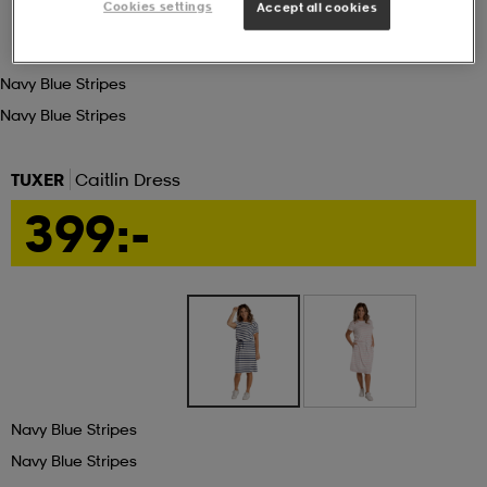
Cookies settings
Accept all cookies
ngar & kjolar
äder
lbehör
läder
- & träningsskor
Navy Blue Stripes
Navy Blue Stripes
 & Baddräkter
r
ller
TUXER
Caitlin Dress
r
läder
ukar
399:-
läder
ukar
kar & vantar
e
kar & vantar
r
Navy Blue Stripes
ukar
r & pannband
ställ
Navy Blue Stripes