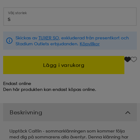
Välj storlek
kar & vantar
ställ
e
S
r & pannband
e
Skickas av
TUXER SO
, exkluderad från presentkort och
Stadium Outlets erbjudanden.
Köpvillkor
ställ
lagg
Lägg i varukorg
Endast online
lagg
Den här produkten kan endast köpas online.
Beskrivning
Upptäck Caitlin - sommarklänningen som kommer följa
med dig på sommarens alla äventyr. Denna klänning har