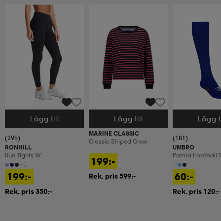
Lägg till
Lägg till
Lägg ti
Välj storlek
Välj storlek
Välj storlek
MARINE CLASSIC
(295)
(181)
Classic Striped Crew
RONHILL
UMBRO
Run Tights W
Parma Football 
199:-
+2
199:-
60:-
Rek. pris 599:-
Rek. pris 350:-
Rek. pris 120:-