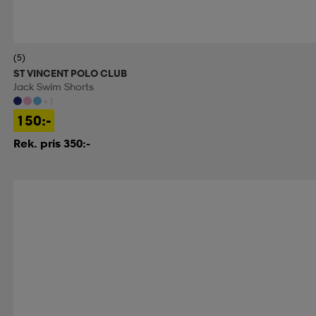
(5)
ST VINCENT POLO CLUB
Jack Swim Shorts
+1
150:-
Rek. pris 350:-