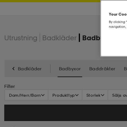
Your Cook
By clicking 
navigation, 
Utrustning
Badkläder
Badbyxor
Badkläder
Badbyxor
Baddräkter
B
Filter
Dam/Herr/Barn
Produkttyp
Storlek
Säljs a