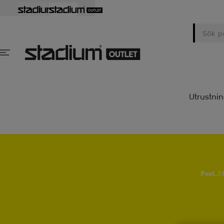
Utrustni
Psst..