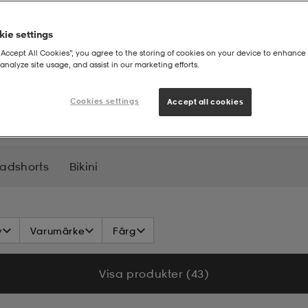
ie settings
“Accept All Cookies”, you agree to the storing of cookies on your device to enhance 
analyze site usage, and assist in our marketing efforts.
Cookies settings
Accept all cookies
adshorts
Bikini
v
Varumärke
Färg
Visa produkter (43)