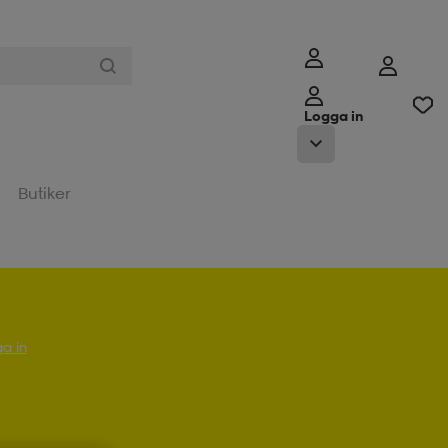
Logga in
Butiker
a in