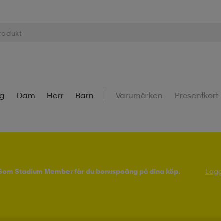
ng
Dam
Herr
Barn
Varumärken
Presentkort
! Som Stadium Member får du bonuspoäng på dina köp.
Logg