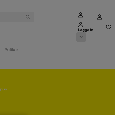
Logga in
Butiker
a in