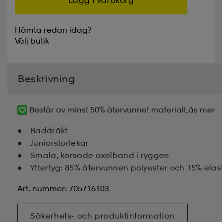
Hämta redan idag?
Välj
butik
Beskrivning
Består av minst 50% återvunnet material
Läs mer
Baddräkt
Juniorstorlekar
Smala, korsade axelband i ryggen
Yttertyg: 85% återvunnen polyester och 15% elas
Art. nummer: 705716103
Säkerhets- och produktinformation