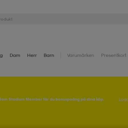
ng
Dam
Herr
Barn
Varumärken
Presentkort
! Som Stadium Member får du bonuspoäng på dina köp.
Logg