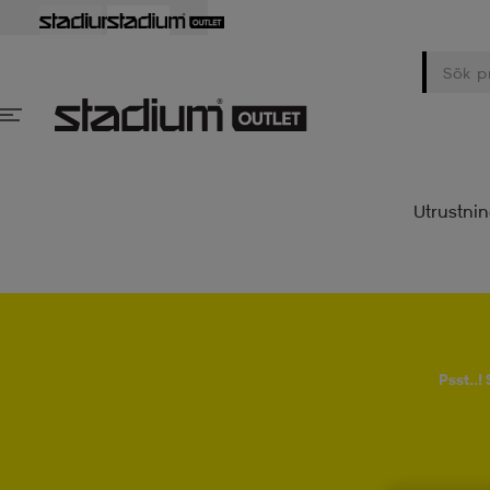
Utrustni
Psst..