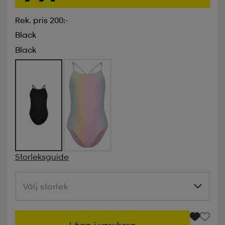
Rek. pris 200:-
Black
Black
Storleksguide
Välj storlek
Välj storlek
Lägg i varukorg