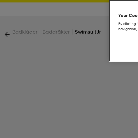
Your Cook
By clicking 
navigation, 
|
|
Badkläder
Baddräkter
Swimsuit Jr