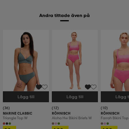
Andra tittade även på
Lägg till
Lägg till
Lägg ti
Välj storlek
Välj storlek
Välj storlek
(36)
(12)
(10)
MARINE CLASSIC
RÖHNISCH
RÖHNISCH
Triangle Top W
Aloha Hw Bikini Briefs W
Farrah Bikini To