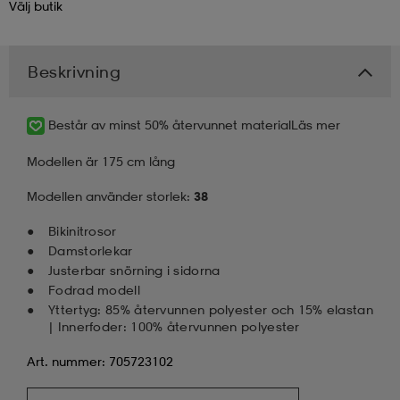
Välj
butik
kar & vantar
ställ
e
Beskrivning
r & pannband
e
Består av minst 50% återvunnet material
Läs mer
Modellen är 175 cm lång
ställ
lagg
Modellen använder storlek:
38
Bikinitrosor
lagg
Damstorlekar
Justerbar snörning i sidorna
Fodrad modell
Yttertyg: 85% återvunnen polyester och 15% elastan
| Innerfoder: 100% återvunnen polyester
Art. nummer: 705723102