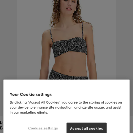
-bh
ingsskor
por
ingsskor
por
ler
por
ler
ler
kläder
usskor
kläder
stövlar
öjor & skjortor
stövlar
asögon
stövlar
s
r & stövlar
kläder
usskor
r
r & stövlar
Your Cookie settings
r
skor
r
r & stövlar
äder
skor
By clicking “Accept All Cookies”, you agree to the storing of cookies on
your device to enhance site navigation, analyze site usage, and assist
1
/
5
in our marketing efforts.
Black Dots
asögon
lbehör
asögon
skor
r
lbehör
Black Dots
Cookies settings
Accept all cookies