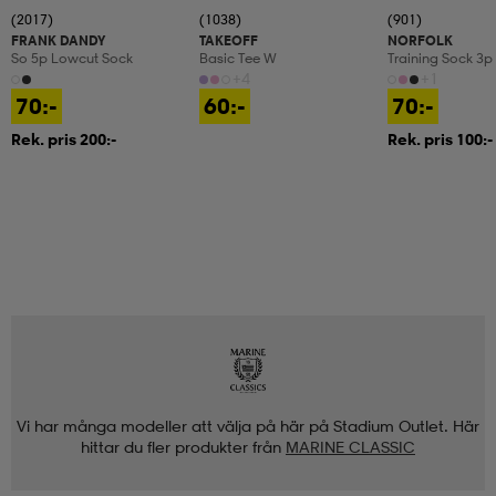
(2017)
(1038)
(901)
FRANK DANDY
TAKEOFF
NORFOLK
So 5p Lowcut Sock
Basic Tee W
Training Sock 3p
+4
+1
70:-
60:-
70:-
Rek. pris 200:-
Rek. pris 100:-
Vi har många modeller att välja på här på Stadium Outlet. Här
hittar du fler produkter från
MARINE CLASSIC