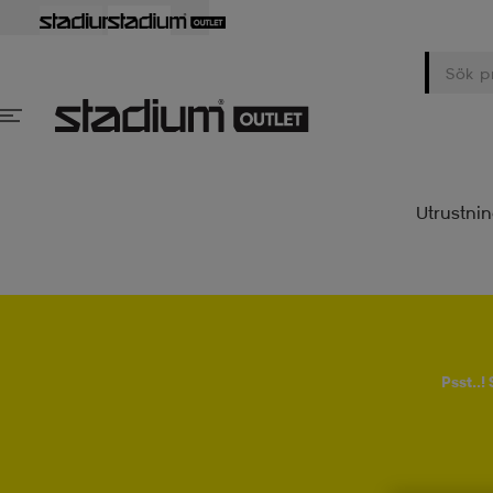
Utrustni
Psst..