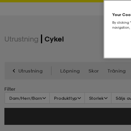
Your Cook
By clicking 
navigation, 
Utrustning
Cykel
Utrustning
Löpning
Skor
Träning
Racketsport
Klubbor
Jackor
Regnkläder
Filter
Dam/Herr/Barn
Produkttyp
Storlek
Säljs a
Utförsåkning
Längdskidåkning
Basplagg