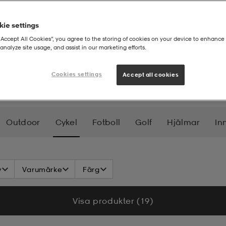
ie settings
“Accept All Cookies”, you agree to the storing of cookies on your device to enhance 
analyze site usage, and assist in our marketing efforts.
Cookies settings
Accept all cookies
Outdoor
Cykel
Fotboll
Golf
Hjälmar
In
Väskor
Ryggsäckar
Badkläder
Vattensport
v
Varumärke
Färg
Visa produkter (19)