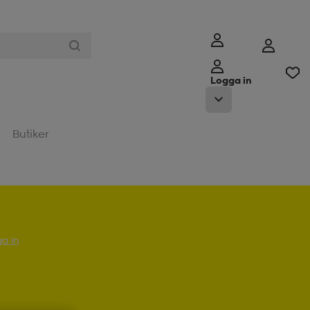
Logga in
Butiker
a in