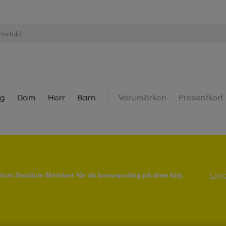
ng
Dam
Herr
Barn
Varumärken
Presentkort
! Som Stadium Member får du bonuspoäng på dina köp.
Logg