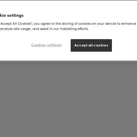
ie settings
“Accept All Cookies”, you agree to the storing of cookies on your device to enhance 
analyze site usage, and assist in our marketing efforts.
Sökresultatet visas här!
Cookies settings
Accept all cookies