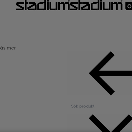
äs mer