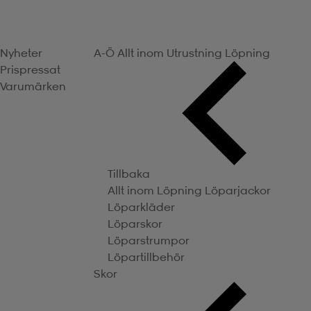
Nyheter
A-Ö
Allt inom Utrustning
Löpning
Prispressat
Varumärken
Tillbaka
Allt inom Löpning
Löparjackor
Löparkläder
Löparskor
Löparstrumpor
Löpartillbehör
Skor