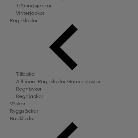
Träningsjackor
Vinterjackor
Regnkläder
Tillbaka
Allt inom Regnkläder
Gummistövlar
Regnbyxor
Regnjackor
Väskor
Ryggsäckar
Badkläder