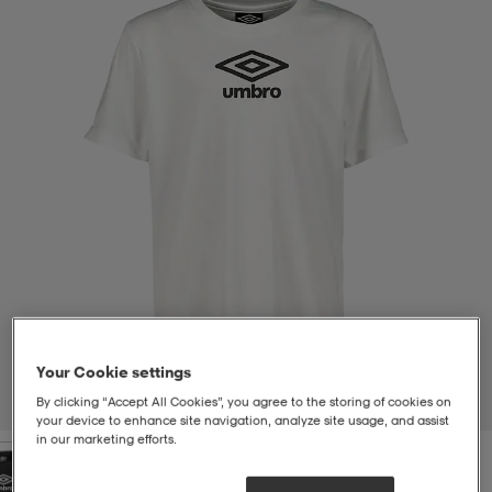
-bh
ingsskor
por
ingsskor
por
ler
por
ler
ler
kläder
usskor
kläder
stövlar
öjor & skjortor
stövlar
asögon
stövlar
s
r & stövlar
kläder
usskor
r
r & stövlar
Your Cookie settings
r
skor
r
r & stövlar
äder
skor
By clicking “Accept All Cookies”, you agree to the storing of cookies on
1
/
2
your device to enhance site navigation, analyze site usage, and assist
in our marketing efforts.
asögon
lbehör
asögon
skor
r
lbehör