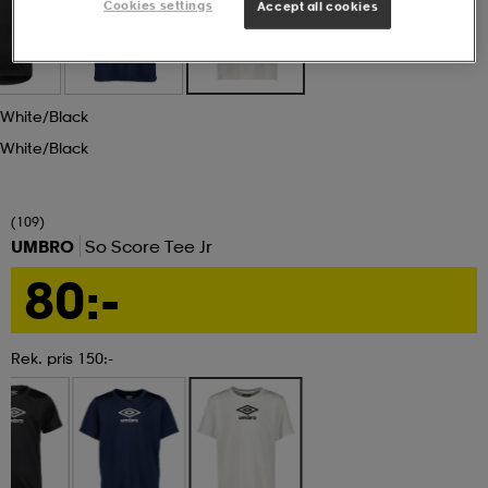
Cookies settings
Accept all cookies
ngar & kjolar
äder
lbehör
läder
- & träningsskor
White/black
 & Baddräkter
r
ller
White/black
r
läder
ukar
(109)
UMBRO
So Score Tee Jr
80:-
läder
ukar
kar & vantar
Rek. pris 150:-
e
kar & vantar
r
ukar
r & pannband
ställ