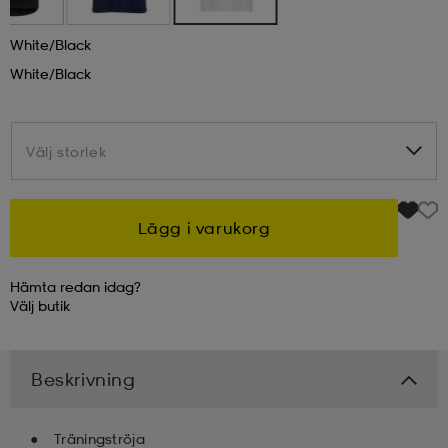
kar & vantar
ställ
e
White/black
White/black
r & pannband
e
Välj storlek
Välj storlek
ställ
lagg
Lägg i varukorg
lagg
Hämta redan idag?
Välj
butik
Beskrivning
Träningströja