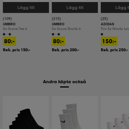
Lägg till
Lägg till
Lägg ti
Välj storlek
Välj storlek
Välj storlek
(109)
(215)
(25)
UMBRO
UMBRO
ADIDAS
So Score Tee Jr
So Score Shorts Jr
Tiro Es Shorts Jun
80:-
80:-
150:-
Rek. pris 150:-
Rek. pris 200:-
Rek. pris 250:-
Andra köpte också