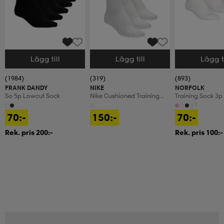
Lägg till
Lägg till
Lägg ti
Välj storlek
Välj storlek
Välj storlek
(1984)
(319)
(893)
FRANK DANDY
NIKE
NORFOLK
So 5p Lowcut Sock
Nike Cushioned Training
Training Sock 3p
Crew Socks
+1
70:-
150:-
70:-
Rek. pris 200:-
Rek. pris 100:-