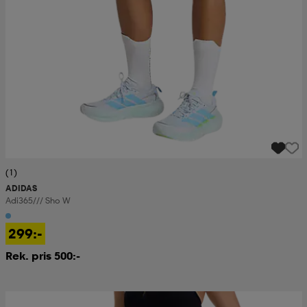
(1)
ADIDAS
Adi365/// Sho W
299:-
Rek. pris 500:-