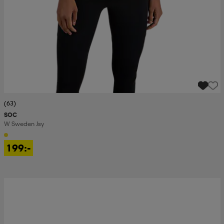
(63)
SOC
W Sweden Jsy
199:-