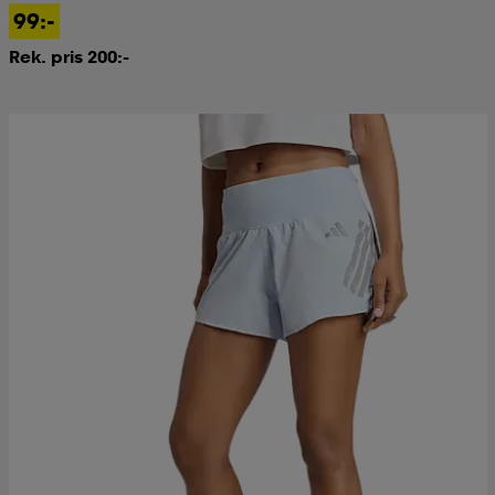
99:-
Rek. pris 200:-