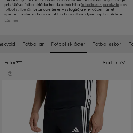
pris. Utöver fotbollskläder har du också hitta
fotbollsskor
,
benskydd
och
fotbollstillbehör
. Letar du efter en viss lagtröja eller kläder från ett
-bh
ingsskor
por
ingsskor
por
ler
speciellt märke, så finns det alltid chans att det dyker upp här. Vi fyller
hela tiden på vårt sortiment med nya prisvärda fotbollströjor,
Läs mer
fotbollsshorts,
fotbollsstrumpor
och populära fotbolls-kit. Att handla hos
oss innebär alltid bra produkter till ett lägre pris, så kolla in vårt sortiment
och passa på att skaffa nya sköna fotbollskläder.
por
ler
ler
kläder
usskor
nskydd
Fotbollar
Fotbollskläder
Fotbollsskor
F
kläder
stövlar
öjor & skjortor
stövlar
asögon
stövlar
Filter
Sortera
s
r & stövlar
kläder
usskor
r
r & stövlar
r
skor
r
r & stövlar
äder
skor
asögon
lbehör
asögon
skor
r
lbehör