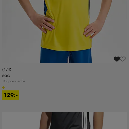
(174)
SOC
J Supporter Ss
129:-