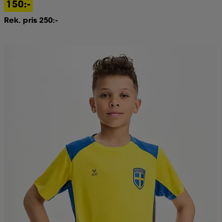
150:-
Rek. pris 250:-