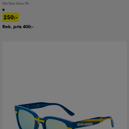
We Bas 3swv Sh
kar & vantar
ställ
e
250:-
Rek. pris 400:-
r & pannband
e
ställ
lagg
lagg