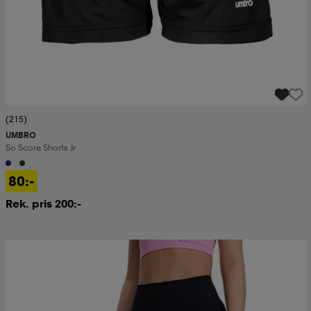
(215)
UMBRO
So Score Shorts Jr
80:-
Rek. pris 200:-