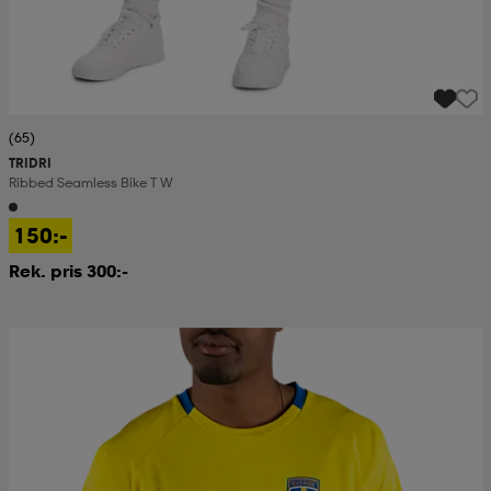
(65)
TRIDRI
Ribbed Seamless Bike T W
150:-
Rek. pris 300:-