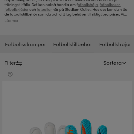
träningstillfälle. Det kan också handla om f
otbollströja
,
fotbollsskor
,
fotbollskläder
och
fotbollar
här på Stadium Outlet. Hos oss kan du hitta
-bh
ingsskor
por
ingsskor
por
ler
de fotbollstillbehör som du och ditt lag behöver till riktigt bra priser. Vi
lägger upp nya erbjudanden med jämna mellanrum, så om du inte hittar
Läs mer
det du söker med en gång, så kolla gärna igen. Det kommer hela tiden
nya chanser att skaffa prisvärda fotbollstillbehör.
por
ler
ler
kläder
usskor
Fotbollsstrumpor
Fotbollstillbehör
Fotbollströjor
kläder
stövlar
öjor & skjortor
stövlar
asögon
stövlar
Filter
Sortera
s
r & stövlar
kläder
usskor
r
r & stövlar
r
skor
r
r & stövlar
äder
skor
asögon
lbehör
asögon
skor
r
lbehör