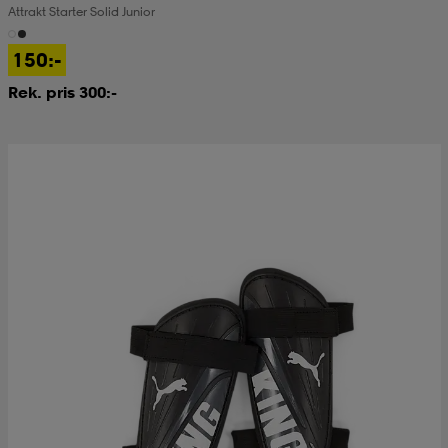
Attrakt Starter Solid Junior
kar & vantar
ställ
e
150:-
Rek. pris 300:-
r & pannband
e
ställ
lagg
lagg