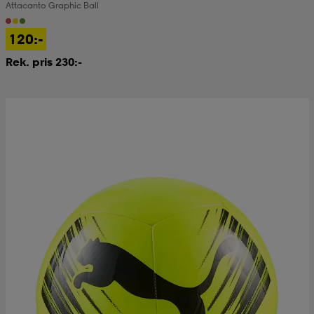
Attacanto Graphic Ball
120:-
Rek. pris 230:-