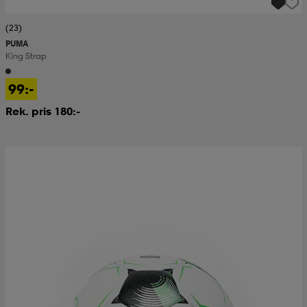
(23)
PUMA
King Strap
99:-
Rek. pris 180:-