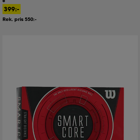
399:-
Rek. pris 550:-