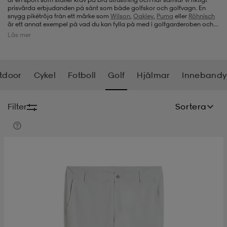
prisvärda erbjudanden på sånt som både golfskor och golfvagn. En
snygg pikétröja från ett märke som
Wilson
,
Oakley
,
Puma
eller
Röhnisch
-bh
ingsskor
por
ingsskor
por
ler
är ett annat exempel på vad du kan fylla på med i golfgarderoben och
självklart även annat inom golfkläder som golfhandskar. Så ta gärna en
Läs mer
titt här på Stadium Outlet när det är dags att komplettera med ny
utrustning för golf.
por
ler
ler
kläder
usskor
tdoor
Cykel
Fotboll
Golf
Hjälmar
Innebandy
kläder
stövlar
öjor & skjortor
stövlar
asögon
stövlar
Filter
Sortera
s
r & stövlar
kläder
usskor
r
r & stövlar
r
skor
r
r & stövlar
äder
skor
asögon
lbehör
asögon
skor
r
lbehör