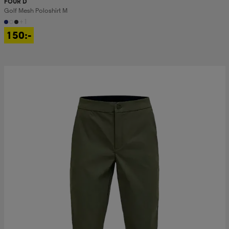
FOUR D
Golf Mesh Poloshirt M
+1
150:-