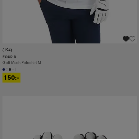
(194)
FOUR D
Golf Mesh Poloshirt M
+1
150:-