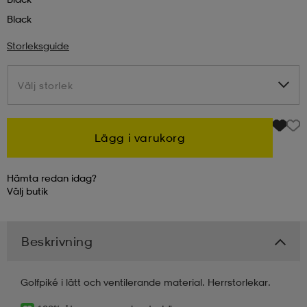
Black
kar & vantar
ställ
e
Storleksguide
r & pannband
e
Välj storlek
Välj storlek
ställ
lagg
Lägg i varukorg
Hämta redan idag?
lagg
Välj
butik
Beskrivning
Golfpiké i lätt och ventilerande material. Herrstorlekar.