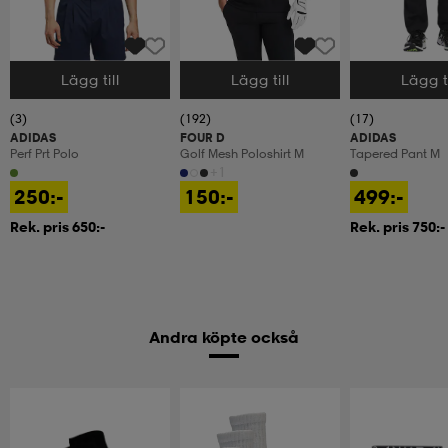
Lägg till
Lägg till
Lägg ti
Välj storlek
Välj storlek
Välj storlek
(3)
(192)
(17)
ADIDAS
FOUR D
ADIDAS
Perf Prt Polo
Golf Mesh Poloshirt M
Tapered Pant M
+1
250:-
150:-
499:-
Rek. pris 650:-
Rek. pris 750:-
Andra köpte också