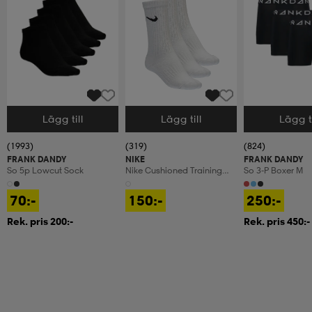
Lägg till
Lägg till
Lägg ti
Välj storlek
Välj storlek
Välj storlek
(1993)
(319)
(824)
FRANK DANDY
NIKE
FRANK DANDY
So 5p Lowcut Sock
Nike Cushioned Training
So 3-P Boxer M
Crew Socks
70:-
150:-
250:-
Rek. pris 200:-
Rek. pris 450:-