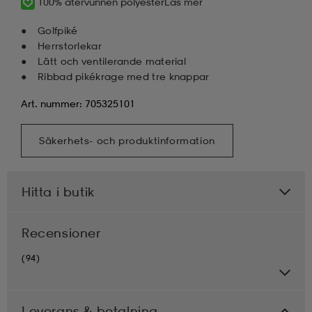
100% återvunnen polyester
Läs mer
Golfpiké
Herrstorlekar
Lätt och ventilerande material
Ribbad pikékrage med tre knappar
Art. nummer: 705325101
Säkerhets- och produktinformation
Hitta i butik
Recensioner
(94)
Leverans & betalning